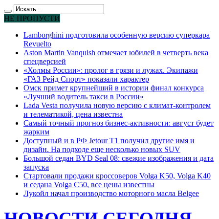
НЕ ПРОПУСТИ
Lamborghini подготовила особенную версию суперкара
Revuelto
Aston Martin Vanquish отмечает юбилей в четверть века
спецверсией
«Холмы России»: пролог в грязи и лужах. Экипажи
«ГАЗ Рейд Спорт» показали характер
Омск примет крупнейший в истории финал конкурса
«Лучший водитель такси в России»
Lada Vesta получила новую версию с климат-контролем
и телематикой, цена известна
Самый точный прогноз бизнес-активности: август будет
жарким
Доступный и в РФ Jetour T1 получил другие имя и
дизайн. На подходе еще несколько новых SUV
Большой седан BYD Seal 08: свежие изображения и дата
запуска
Стартовали продажи кроссоверов Volga K50, Volga K40
и седана Volga C50, все цены известны
Лукойл начал производство моторного масла Belgee
НОВОСТИ СЕГОДНЯ