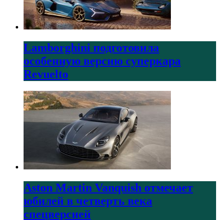
Lamborghini подготовила
особенную версию суперкара
Revuelto
Aston Martin Vanquish отмечает
юбилей в четверть века
спецверсией