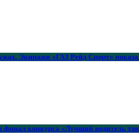
лужах. Экипажи «ГАЗ Рейд Спорт» показа
 финал конкурса «Лучший водитель так