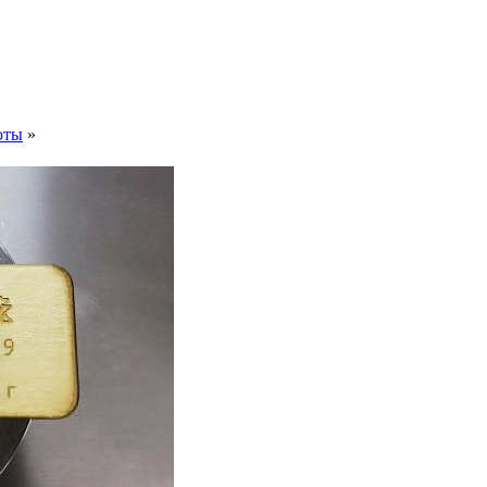
юты
»