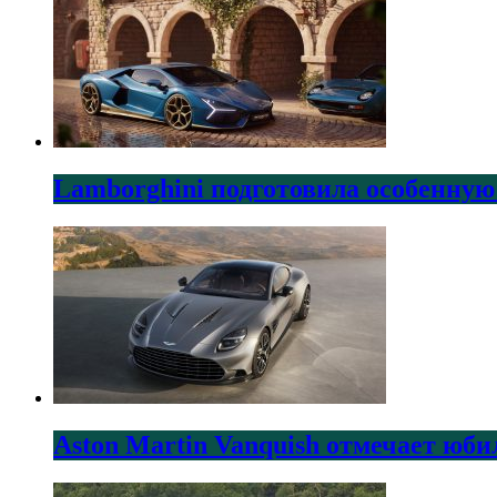
Lamborghini подготовила особенную
Aston Martin Vanquish отмечает юби