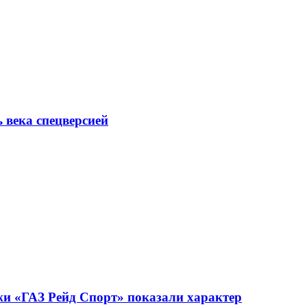
ь века спецверсией
жи «ГАЗ Рейд Спорт» показали характер