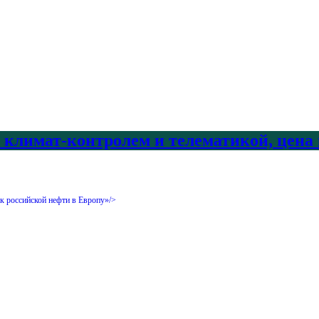
с климат-контролем и телематикой, цена
к российской нефти в Европу»/>