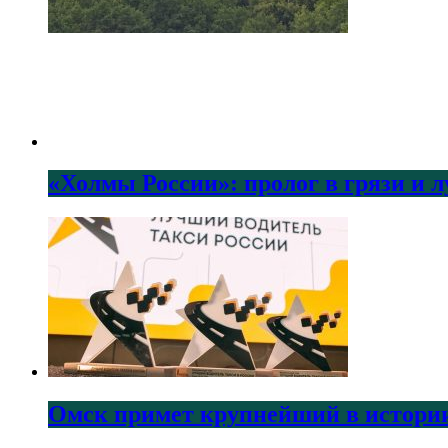
«Холмы России»: пролог в грязи и 
Омск примет крупнейший в истории