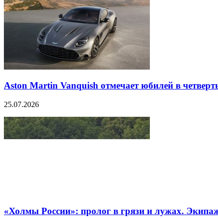
Aston Martin Vanquish отмечает юбилей в четверт
25.07.2026
«Холмы России»: пролог в грязи и лужах. Экипа