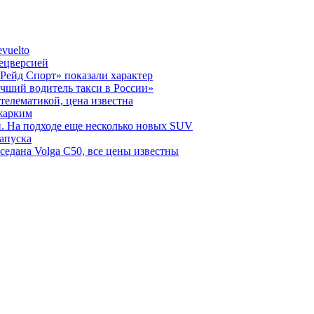
vuelto
пецверсией
Рейд Спорт» показали характер
чший водитель такси в России»
телематикой, цена известна
 жарким
н. На подходе еще несколько новых SUV
запуска
седана Volga C50, все цены известны