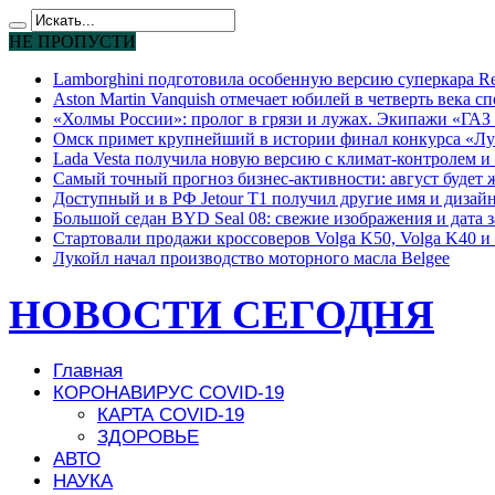
НЕ ПРОПУСТИ
Lamborghini подготовила особенную версию суперкара Re
Aston Martin Vanquish отмечает юбилей в четверть века с
«Холмы России»: пролог в грязи и лужах. Экипажи «ГАЗ 
Омск примет крупнейший в истории финал конкурса «Лу
Lada Vesta получила новую версию с климат-контролем и 
Самый точный прогноз бизнес-активности: август будет
Доступный и в РФ Jetour T1 получил другие имя и дизай
Большой седан BYD Seal 08: свежие изображения и дата 
Стартовали продажи кроссоверов Volga K50, Volga K40 и 
Лукойл начал производство моторного масла Belgee
НОВОСТИ СЕГОДНЯ
Главная
КОРОНАВИРУС COVID-19
КАРТА COVID-19
ЗДОРОВЬЕ
АВТО
НАУКА