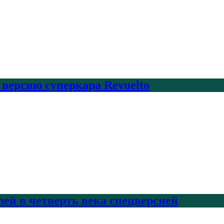
 версию суперкара Revuelto
лей в четверть века спецверсией