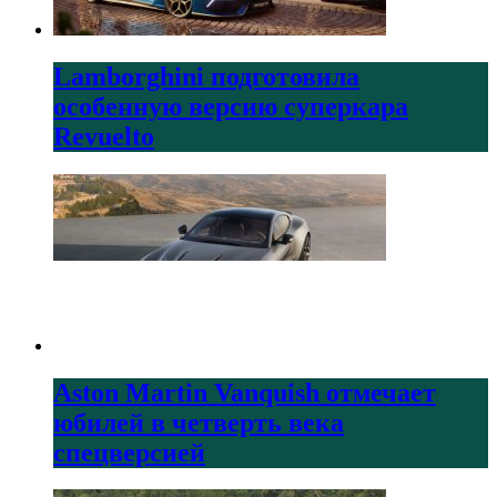
Lamborghini подготовила
особенную версию суперкара
Revuelto
Aston Martin Vanquish отмечает
юбилей в четверть века
спецверсией