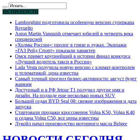
НЕ ПРОПУСТИ
Lamborghini подготовила особенную версию суперкара
Revuelto
Aston Martin Vanquish отмечает юбилей в четверть века
спецверсией
«Холмы России»: пролог в грязи и лужах. Экипажи
«ГАЗ Рейд Спорт» показали характер
Омск примет крупнейший в истории финал конкурса
«Лучший водитель такси в России»
Lada Vesta получила новую версию с климат-контролем
и телематикой, цена известна
Самый точный прогноз бизнес-активности: август будет
жарким
Доступный и в РФ Jetour T1 получил другие имя и
дизайн. На подходе еще несколько новых SUV
Большой седан BYD Seal 08: свежие изображения и дата
запуска
Стартовали продажи кроссоверов Volga K50, Volga K40
и седана Volga C50, все цены известны
Лукойл начал производство моторного масла Belgee
НОВОСТИ СЕГОДНЯ