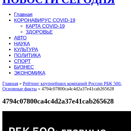
Главная
КОРОНАВИРУС COVID-19
КАРТА COVID-19
ЗДОРОВЬЕ
АВТО
НАУКА
КУЛЬТУРА
ПОЛИТИКА
СПОРТ
БИЗНЕС
ЭКОНОМИКА
Главная
»
Рейтинг крупнейших компаний России РБК 500.
Основные факты
»
4794c07800ca4c4d2a37e41cab265628
4794c07800ca4c4d2a37e41cab265628