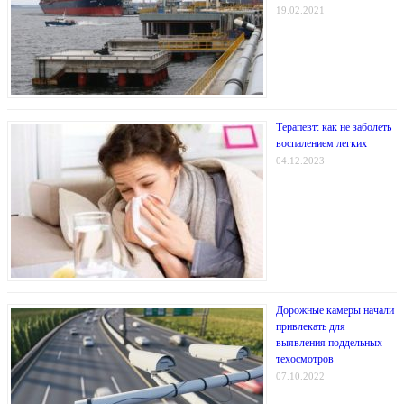
19.02.2021
Терапевт: как не заболеть
воспалением легких
04.12.2023
Дорожные камеры начали
привлекать для
выявления поддельных
техосмотров
07.10.2022