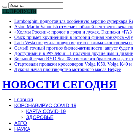
НЕ ПРОПУСТИ
Lamborghini подготовила особенную версию суперкара Re
Aston Martin Vanquish отмечает юбилей в четверть века с
«Холмы России»: пролог в грязи и лужах. Экипажи «ГАЗ 
Омск примет крупнейший в истории финал конкурса «Лу
Lada Vesta получила новую версию с климат-контролем и 
Самый точный прогноз бизнес-активности: август будет
Доступный и в РФ Jetour T1 получил другие имя и дизай
Большой седан BYD Seal 08: свежие изображения и дата 
Стартовали продажи кроссоверов Volga K50, Volga K40 и 
Лукойл начал производство моторного масла Belgee
НОВОСТИ СЕГОДНЯ
Главная
КОРОНАВИРУС COVID-19
КАРТА COVID-19
ЗДОРОВЬЕ
АВТО
НАУКА