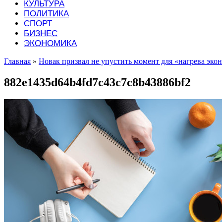
КУЛЬТУРА
ПОЛИТИКА
СПОРТ
БИЗНЕС
ЭКОНОМИКА
Главная
»
Новак призвал не упустить момент для «нагрева эко
882e1435d64b4fd7c43c7c8b43886bf2