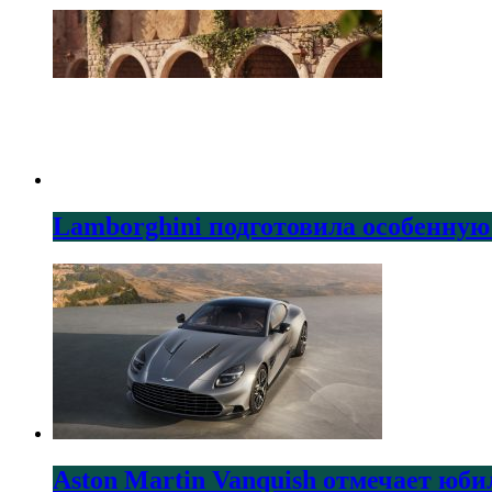
Lamborghini подготовила особенную
Aston Martin Vanquish отмечает юби