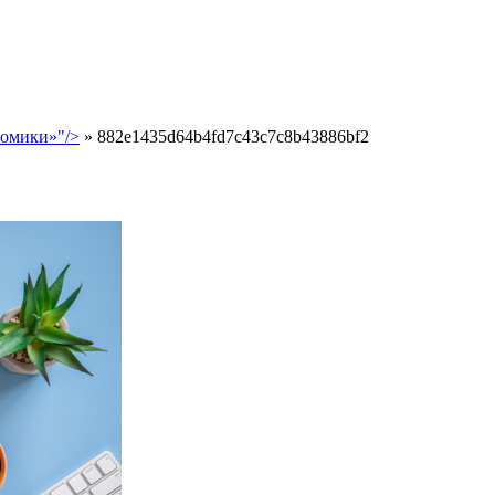
номики»"/>
»
882e1435d64b4fd7c43c7c8b43886bf2