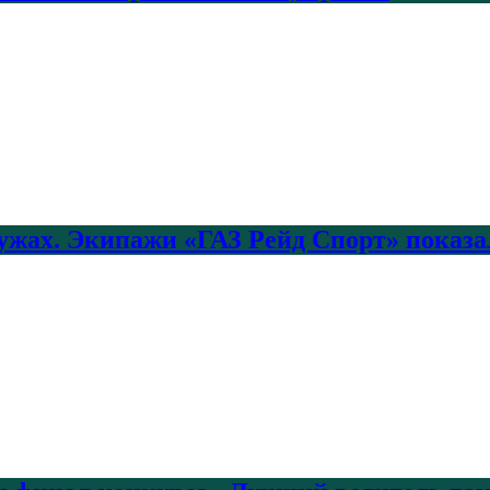
лужах. Экипажи «ГАЗ Рейд Спорт» показа