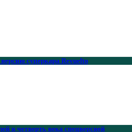
 версию суперкара Revuelto
лей в четверть века спецверсией