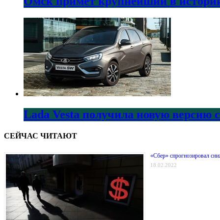
Омск примет крупнейший в истории
Lada Vesta получила новую версию 
СЕЙЧАС ЧИТАЮТ
«Сбер» спрогнозировал сни
18.02.2022