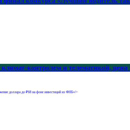
 финал конкурса «Лучший водитель так
с климат-контролем и телематикой, цена
жение доллара до ₽68 на фоне инвестиций из ФНБ»/>