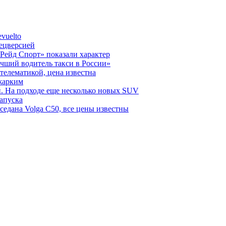
vuelto
пецверсией
Рейд Спорт» показали характер
чший водитель такси в России»
телематикой, цена известна
 жарким
н. На подходе еще несколько новых SUV
запуска
седана Volga C50, все цены известны