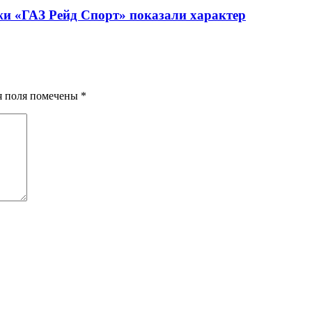
жи «ГАЗ Рейд Спорт» показали характер
ия поля помечены
*