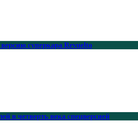
 версию суперкара Revuelto
лей в четверть века спецверсией