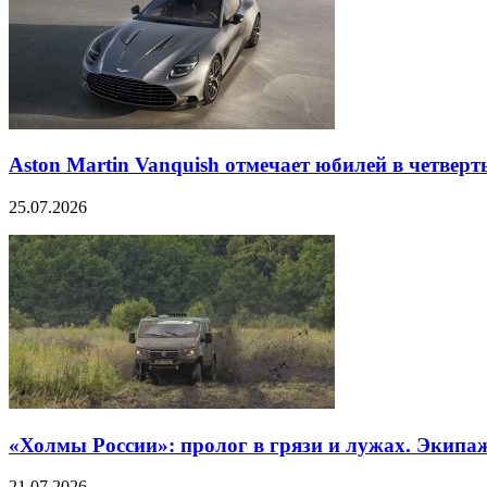
Aston Martin Vanquish отмечает юбилей в четверт
25.07.2026
«Холмы России»: пролог в грязи и лужах. Экипа
21.07.2026