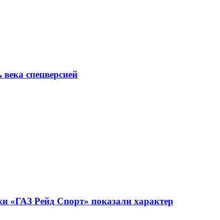
ь века спецверсией
жи «ГАЗ Рейд Спорт» показали характер