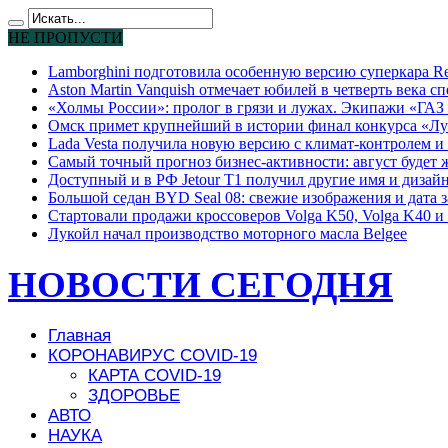
НЕ ПРОПУСТИ
Lamborghini подготовила особенную версию суперкара Re
Aston Martin Vanquish отмечает юбилей в четверть века с
«Холмы России»: пролог в грязи и лужах. Экипажи «ГАЗ 
Омск примет крупнейший в истории финал конкурса «Лу
Lada Vesta получила новую версию с климат-контролем и 
Самый точный прогноз бизнес-активности: август будет
Доступный и в РФ Jetour T1 получил другие имя и дизай
Большой седан BYD Seal 08: свежие изображения и дата 
Стартовали продажи кроссоверов Volga K50, Volga K40 и 
Лукойл начал производство моторного масла Belgee
НОВОСТИ СЕГОДНЯ
Главная
КОРОНАВИРУС COVID-19
КАРТА COVID-19
ЗДОРОВЬЕ
АВТО
НАУКА