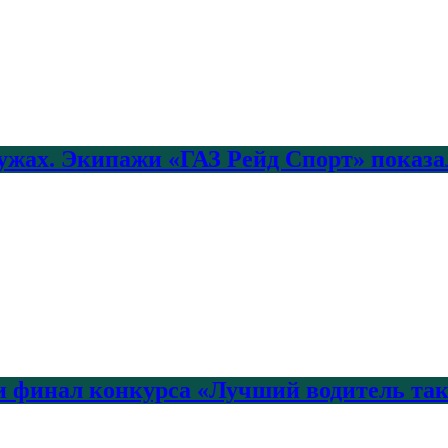
лужах. Экипажи «ГАЗ Рейд Спорт» показа
 финал конкурса «Лучший водитель так