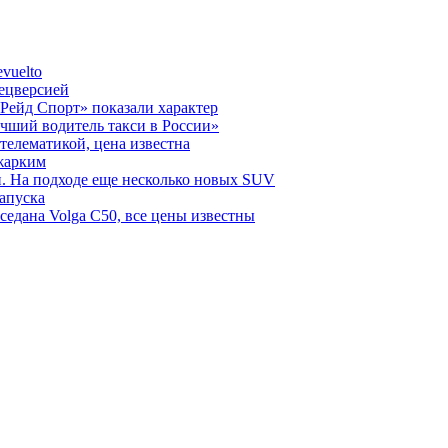
vuelto
пецверсией
Рейд Спорт» показали характер
чший водитель такси в России»
телематикой, цена известна
 жарким
н. На подходе еще несколько новых SUV
запуска
седана Volga C50, все цены известны