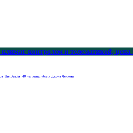
с климат-контролем и телематикой, цена
в The Beatles: 40 лет назад убили Джона Леннона