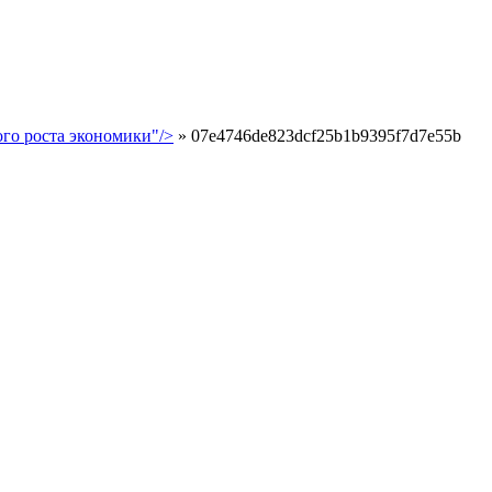
го роста экономики"/>
»
07e4746de823dcf25b1b9395f7d7e55b