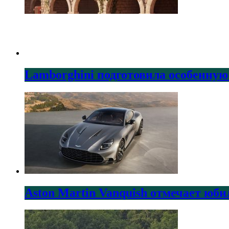
Lamborghini подготовила особенную
Aston Martin Vanquish отмечает юби