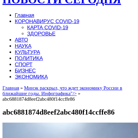
Главная
КОРОНАВИРУС COVID-19
КАРТА COVID-19
ЗДОРОВЬЕ
АВТО
НАУКА
КУЛЬТУРА
ПОЛИТИКА
СПОРТ
БИЗНЕС
ЭКОНОМИКА
Главная
»
Минэк раскрыл, что ждет экономику России в
ближайшие годы. Инфографика"/>
»
abc6881874d8eef2abc480f14ccffe86
abc6881874d8eef2abc480f14ccffe86