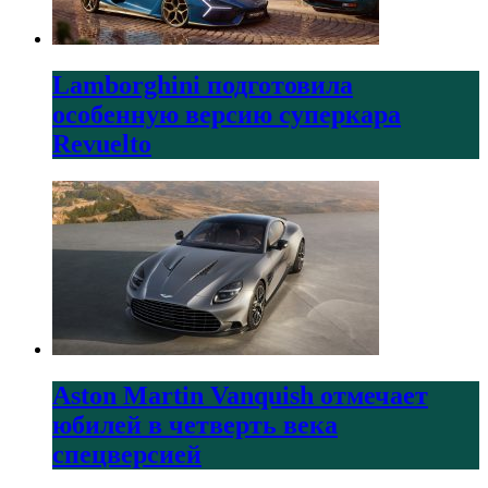
Lamborghini подготовила
особенную версию суперкара
Revuelto
Aston Martin Vanquish отмечает
юбилей в четверть века
спецверсией