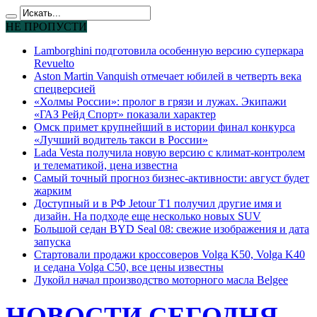
НЕ ПРОПУСТИ
Lamborghini подготовила особенную версию суперкара
Revuelto
Aston Martin Vanquish отмечает юбилей в четверть века
спецверсией
«Холмы России»: пролог в грязи и лужах. Экипажи
«ГАЗ Рейд Спорт» показали характер
Омск примет крупнейший в истории финал конкурса
«Лучший водитель такси в России»
Lada Vesta получила новую версию с климат-контролем
и телематикой, цена известна
Самый точный прогноз бизнес-активности: август будет
жарким
Доступный и в РФ Jetour T1 получил другие имя и
дизайн. На подходе еще несколько новых SUV
Большой седан BYD Seal 08: свежие изображения и дата
запуска
Стартовали продажи кроссоверов Volga K50, Volga K40
и седана Volga C50, все цены известны
Лукойл начал производство моторного масла Belgee
НОВОСТИ СЕГОДНЯ