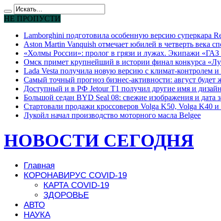
НЕ ПРОПУСТИ
Lamborghini подготовила особенную версию суперкара Re
Aston Martin Vanquish отмечает юбилей в четверть века с
«Холмы России»: пролог в грязи и лужах. Экипажи «ГАЗ 
Омск примет крупнейший в истории финал конкурса «Лу
Lada Vesta получила новую версию с климат-контролем и 
Самый точный прогноз бизнес-активности: август будет
Доступный и в РФ Jetour T1 получил другие имя и дизай
Большой седан BYD Seal 08: свежие изображения и дата 
Стартовали продажи кроссоверов Volga K50, Volga K40 и 
Лукойл начал производство моторного масла Belgee
НОВОСТИ СЕГОДНЯ
Главная
КОРОНАВИРУС COVID-19
КАРТА COVID-19
ЗДОРОВЬЕ
АВТО
НАУКА