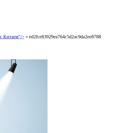
с Китаем"/>
»
ed2fce83929ea764c5d2ac9da2ee8788