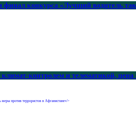
 финал конкурса «Лучший водитель так
с климат-контролем и телематикой, цена
ь меры против террористов в Афганистане»/>