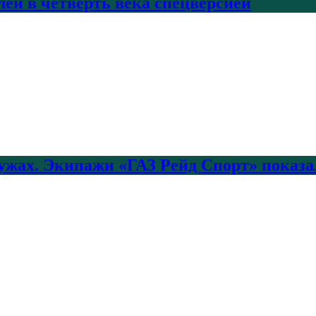
лей в четверть века спецверсией
лужах. Экипажи «ГАЗ Рейд Спорт» показа