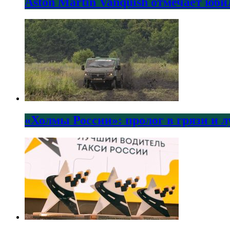
Aston Martin Vanquish отмечает юби
«Холмы России»: пролог в грязи и 