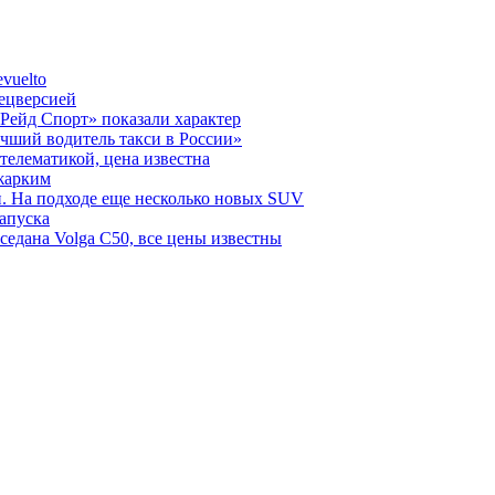
vuelto
пецверсией
Рейд Спорт» показали характер
чший водитель такси в России»
телематикой, цена известна
 жарким
н. На подходе еще несколько новых SUV
запуска
седана Volga C50, все цены известны