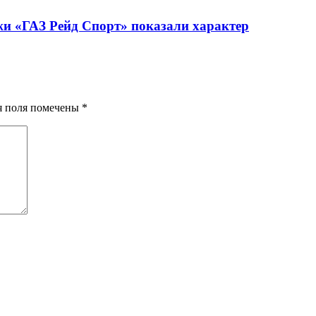
жи «ГАЗ Рейд Спорт» показали характер
ия поля помечены
*