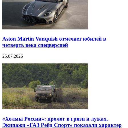
Aston Martin Vanquish отмечает юбилей в
четверть века спецверсией
25.07.2026
«Холмы России»: пролог в грязи и лужах.
Экипажи «ГАЗ Рейд Спорт» показали характер