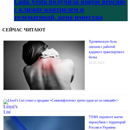
Lada Vesta получила новую версию
с климат-контролем и
телематикой, цена известна
СЕЙЧАС ЧИТАЮТ
Хроническую боль
связали с работой
ядерного транспортного
белка
16.01.2023
Lloyd’s List узнал о продаже «Совкомфлотом» трети судов из-за санкций»/>
07.05.2022
УЕФА перенесет матчи
еврокубков с территорий
России и Украины