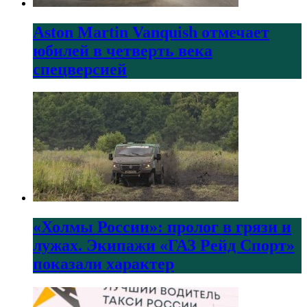
Aston Martin Vanquish отмечает
юбилей в четверть века
спецверсией
«Холмы России»: пролог в грязи и
лужах. Экипажи «ГАЗ Рейд Спорт»
показали характер