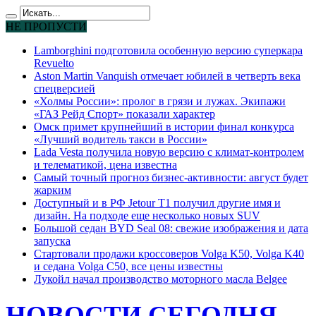
НЕ ПРОПУСТИ
Lamborghini подготовила особенную версию суперкара
Revuelto
Aston Martin Vanquish отмечает юбилей в четверть века
спецверсией
«Холмы России»: пролог в грязи и лужах. Экипажи
«ГАЗ Рейд Спорт» показали характер
Омск примет крупнейший в истории финал конкурса
«Лучший водитель такси в России»
Lada Vesta получила новую версию с климат-контролем
и телематикой, цена известна
Самый точный прогноз бизнес-активности: август будет
жарким
Доступный и в РФ Jetour T1 получил другие имя и
дизайн. На подходе еще несколько новых SUV
Большой седан BYD Seal 08: свежие изображения и дата
запуска
Стартовали продажи кроссоверов Volga K50, Volga K40
и седана Volga C50, все цены известны
Лукойл начал производство моторного масла Belgee
НОВОСТИ СЕГОДНЯ