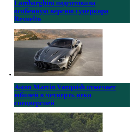
Lamborghini подготовила
особенную версию суперкара
Revuelto
Aston Martin Vanquish отмечает
юбилей в четверть века
спецверсией