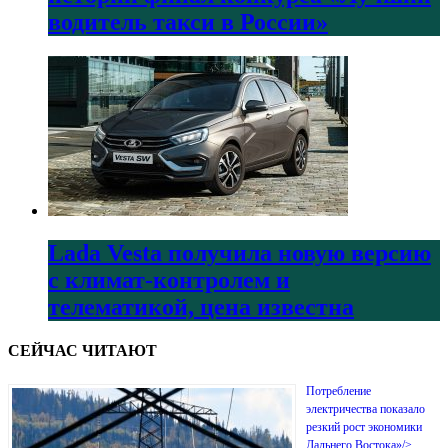
водитель такси в России»
Lada Vesta получила новую версию
с климат-контролем и
телематикой, цена известна
СЕЙЧАС ЧИТАЮТ
Потребление
электричества показало
резкий рост экономики
Дальнего Востока»/>