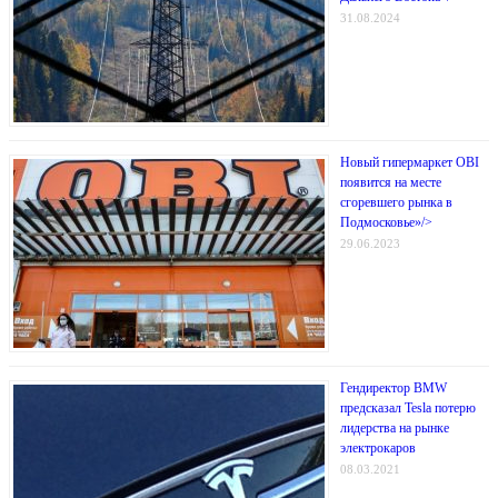
31.08.2024
Новый гипермаркет OBI
появится на месте
сгоревшего рынка в
Подмосковье»/>
29.06.2023
Гендиректор BMW
предсказал Tesla потерю
лидерства на рынке
электрокаров
08.03.2021