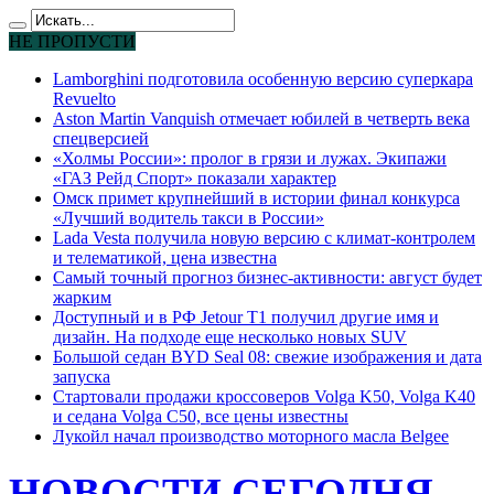
НЕ ПРОПУСТИ
Lamborghini подготовила особенную версию суперкара
Revuelto
Aston Martin Vanquish отмечает юбилей в четверть века
спецверсией
«Холмы России»: пролог в грязи и лужах. Экипажи
«ГАЗ Рейд Спорт» показали характер
Омск примет крупнейший в истории финал конкурса
«Лучший водитель такси в России»
Lada Vesta получила новую версию с климат-контролем
и телематикой, цена известна
Самый точный прогноз бизнес-активности: август будет
жарким
Доступный и в РФ Jetour T1 получил другие имя и
дизайн. На подходе еще несколько новых SUV
Большой седан BYD Seal 08: свежие изображения и дата
запуска
Стартовали продажи кроссоверов Volga K50, Volga K40
и седана Volga C50, все цены известны
Лукойл начал производство моторного масла Belgee
НОВОСТИ СЕГОДНЯ