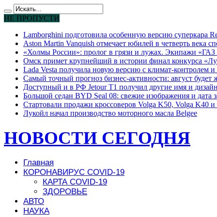
НЕ ПРОПУСТИ
Lamborghini подготовила особенную версию суперкара Re
Aston Martin Vanquish отмечает юбилей в четверть века с
«Холмы России»: пролог в грязи и лужах. Экипажи «ГАЗ 
Омск примет крупнейший в истории финал конкурса «Лу
Lada Vesta получила новую версию с климат-контролем и 
Самый точный прогноз бизнес-активности: август будет
Доступный и в РФ Jetour T1 получил другие имя и дизай
Большой седан BYD Seal 08: свежие изображения и дата 
Стартовали продажи кроссоверов Volga K50, Volga K40 и 
Лукойл начал производство моторного масла Belgee
НОВОСТИ СЕГОДНЯ
Главная
КОРОНАВИРУС COVID-19
КАРТА COVID-19
ЗДОРОВЬЕ
АВТО
НАУКА