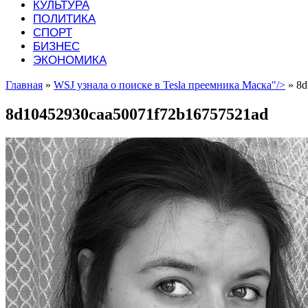
КУЛЬТУРА
ПОЛИТИКА
СПОРТ
БИЗНЕС
ЭКОНОМИКА
Главная
»
WSJ узнала о поиске в Tesla преемника Маска"/>
»
8d
8d10452930caa50071f72b16757521ad