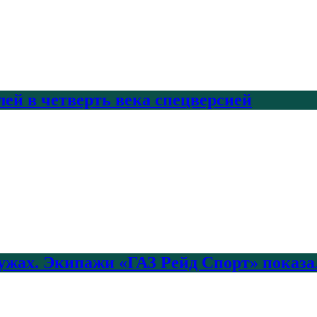
лей в четверть века спецверсией
лужах. Экипажи «ГАЗ Рейд Спорт» показа