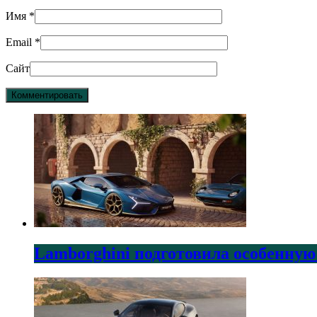
Имя
*
Email
*
Сайт
Lamborghini подготовила особенную