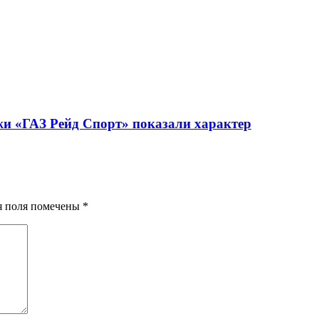
жи «ГАЗ Рейд Спорт» показали характер
ия поля помечены
*