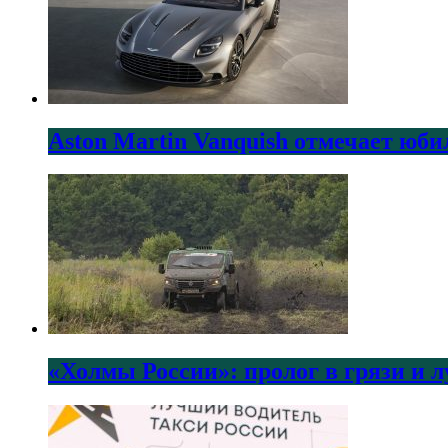
Aston Martin Vanquish отмечает юби
«Холмы России»: пролог в грязи и 