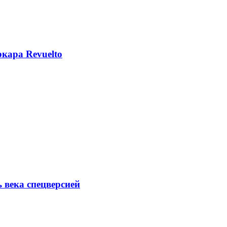
кара Revuelto
ь века спецверсией