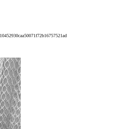
10452930caa50071f72b16757521ad