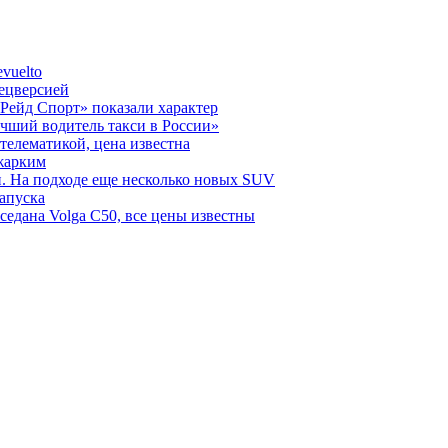
vuelto
пецверсией
Рейд Спорт» показали характер
чший водитель такси в России»
телематикой, цена известна
 жарким
н. На подходе еще несколько новых SUV
запуска
седана Volga C50, все цены известны