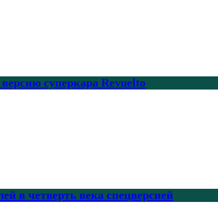
 версию суперкара Revuelto
лей в четверть века спецверсией