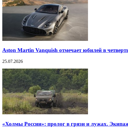
Aston Martin Vanquish отмечает юбилей в четверт
25.07.2026
«Холмы России»: пролог в грязи и лужах. Экипа