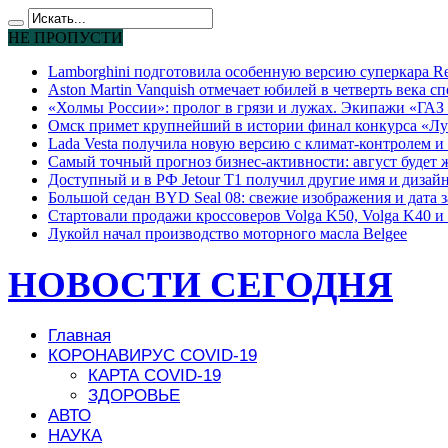
НЕ ПРОПУСТИ
Lamborghini подготовила особенную версию суперкара Re
Aston Martin Vanquish отмечает юбилей в четверть века с
«Холмы России»: пролог в грязи и лужах. Экипажи «ГАЗ 
Омск примет крупнейший в истории финал конкурса «Лу
Lada Vesta получила новую версию с климат-контролем и 
Самый точный прогноз бизнес-активности: август будет
Доступный и в РФ Jetour T1 получил другие имя и дизай
Большой седан BYD Seal 08: свежие изображения и дата 
Стартовали продажи кроссоверов Volga K50, Volga K40 и 
Лукойл начал производство моторного масла Belgee
НОВОСТИ СЕГОДНЯ
Главная
КОРОНАВИРУС COVID-19
КАРТА COVID-19
ЗДОРОВЬЕ
АВТО
НАУКА