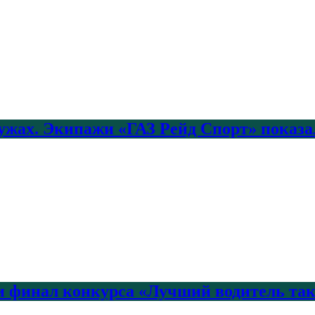
лужах. Экипажи «ГАЗ Рейд Спорт» показа
 финал конкурса «Лучший водитель так