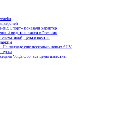
vuelto
пецверсией
Рейд Спорт» показали характер
чший водитель такси в России»
телематикой, цена известна
 жарким
н. На подходе еще несколько новых SUV
запуска
седана Volga C50, все цены известны