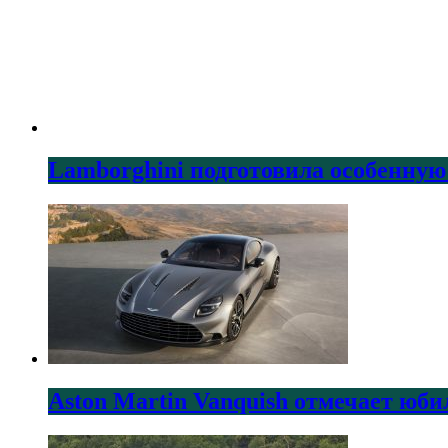
Lamborghini подготовила особенную
Aston Martin Vanquish отмечает юби