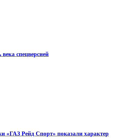
ь века спецверсией
жи «ГАЗ Рейд Спорт» показали характер