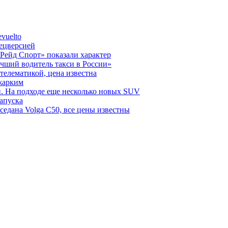
vuelto
пецверсией
Рейд Спорт» показали характер
чший водитель такси в России»
телематикой, цена известна
 жарким
н. На подходе еще несколько новых SUV
запуска
седана Volga C50, все цены известны