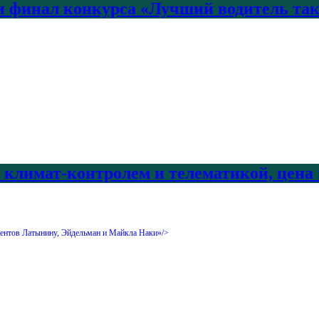
 финал конкурса «Лучший водитель так
с климат-контролем и телематикой, цена
гентов Латынину, Эйдельман и Майкла Наки»/>