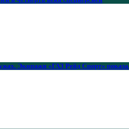
лужах. Экипажи «ГАЗ Рейд Спорт» показа