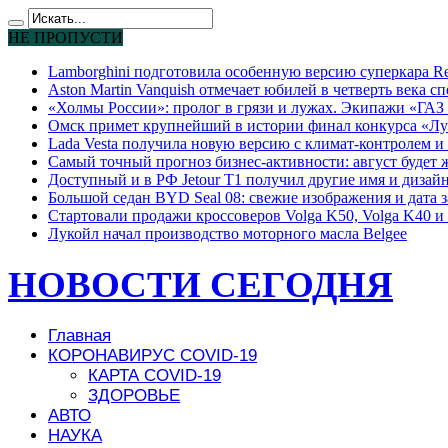
НЕ ПРОПУСТИ
Lamborghini подготовила особенную версию суперкара Re
Aston Martin Vanquish отмечает юбилей в четверть века с
«Холмы России»: пролог в грязи и лужах. Экипажи «ГАЗ 
Омск примет крупнейший в истории финал конкурса «Лу
Lada Vesta получила новую версию с климат-контролем и 
Самый точный прогноз бизнес-активности: август будет
Доступный и в РФ Jetour T1 получил другие имя и дизай
Большой седан BYD Seal 08: свежие изображения и дата 
Стартовали продажи кроссоверов Volga K50, Volga K40 и 
Лукойл начал производство моторного масла Belgee
НОВОСТИ СЕГОДНЯ
Главная
КОРОНАВИРУС COVID-19
КАРТА COVID-19
ЗДОРОВЬЕ
АВТО
НАУКА