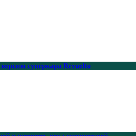
 версию суперкара Revuelto
лей в четверть века спецверсией