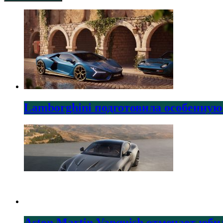
Lamborghini подготовила особенную
Aston Martin Vanquish отмечает юби