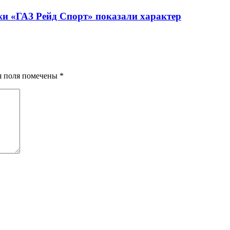
жи «ГАЗ Рейд Спорт» показали характер
ия поля помечены
*