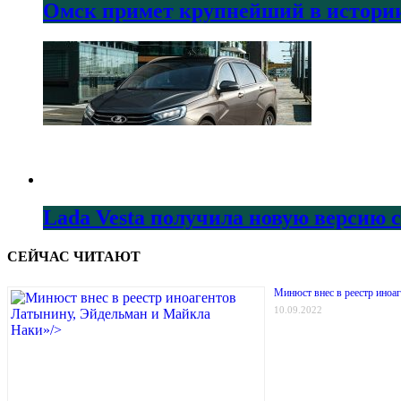
Омск примет крупнейший в истории
Lada Vesta получила новую версию 
СЕЙЧАС ЧИТАЮТ
Минюст внес в реестр иноа
10.09.2022