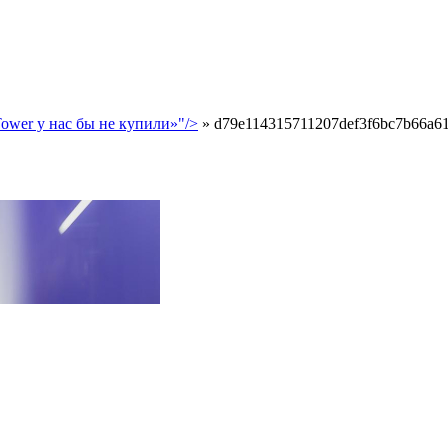
ower у нас бы не купили»"/>
»
d79e114315711207def3f6bc7b66a6