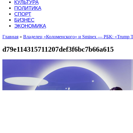
КУЛЬТУРА
ПОЛИТИКА
СПОРТ
БИЗНЕС
ЭКОНОМИКА
Главная
»
Владелец «Коломенского» и Smineх — РБК: «Trump T
d79e114315711207def3f6bc7b66a615