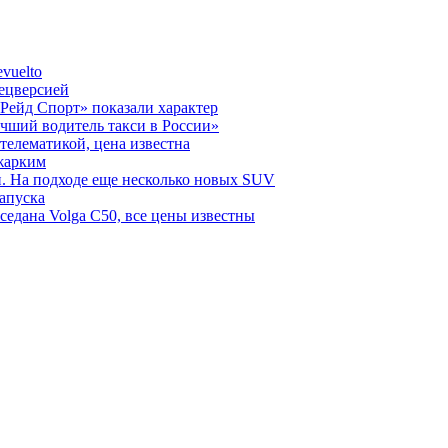
vuelto
пецверсией
Рейд Спорт» показали характер
чший водитель такси в России»
телематикой, цена известна
 жарким
н. На подходе еще несколько новых SUV
запуска
седана Volga C50, все цены известны