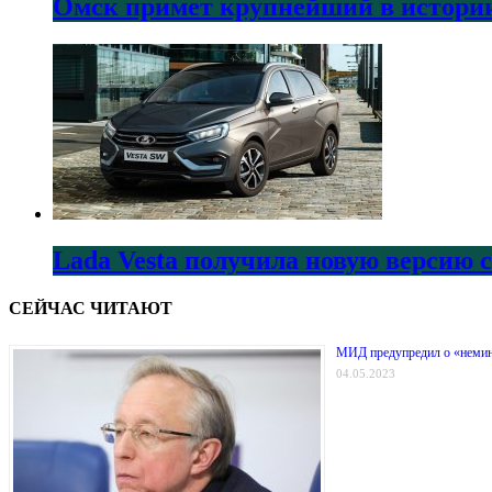
Омск примет крупнейший в истории
Lada Vesta получила новую версию 
СЕЙЧАС ЧИТАЮТ
МИД предупредил о «немин
04.05.2023