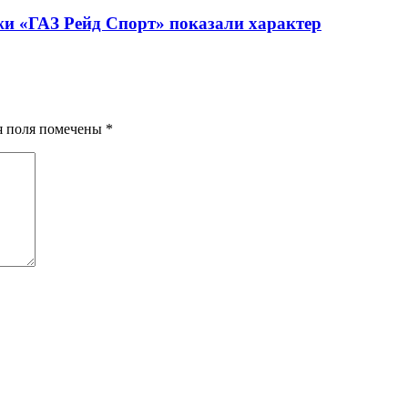
жи «ГАЗ Рейд Спорт» показали характер
ия поля помечены
*