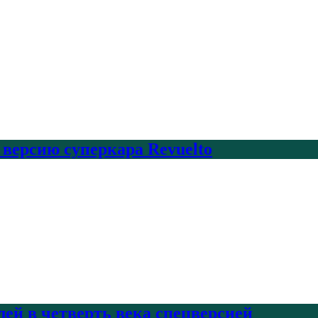
 версию суперкара Revuelto
лей в четверть века спецверсией