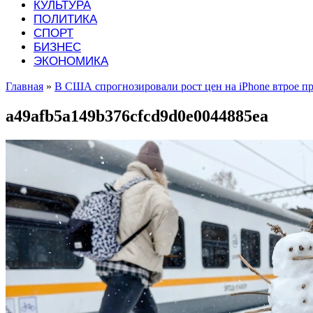
КУЛЬТУРА
ПОЛИТИКА
СПОРТ
БИЗНЕС
ЭКОНОМИКА
Главная
»
В США спрогнозировали рост цен на iPhone втрое пр
a49afb5a149b376cfcd9d0e0044885ea