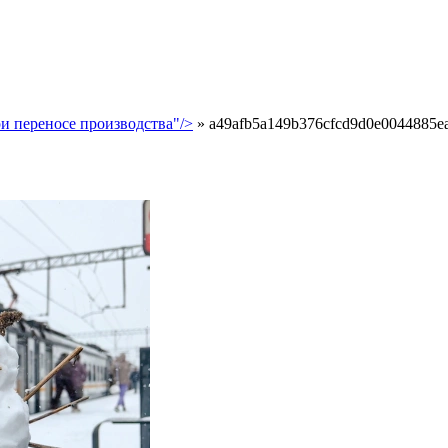
и переносе производства"/>
»
a49afb5a149b376cfcd9d0e0044885e