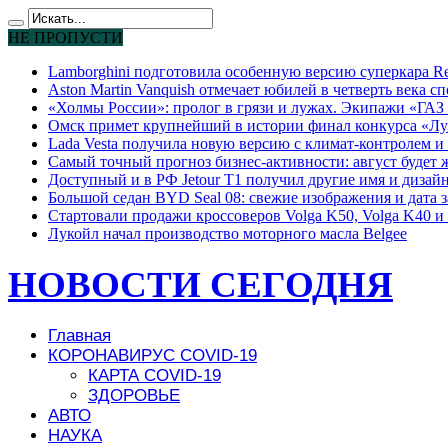
НЕ ПРОПУСТИ
Lamborghini подготовила особенную версию суперкара Re
Aston Martin Vanquish отмечает юбилей в четверть века с
«Холмы России»: пролог в грязи и лужах. Экипажи «ГАЗ 
Омск примет крупнейший в истории финал конкурса «Лу
Lada Vesta получила новую версию с климат-контролем и 
Самый точный прогноз бизнес-активности: август будет
Доступный и в РФ Jetour T1 получил другие имя и дизай
Большой седан BYD Seal 08: свежие изображения и дата 
Стартовали продажи кроссоверов Volga K50, Volga K40 и 
Лукойл начал производство моторного масла Belgee
НОВОСТИ СЕГОДНЯ
Главная
КОРОНАВИРУС COVID-19
КАРТА COVID-19
ЗДОРОВЬЕ
АВТО
НАУКА