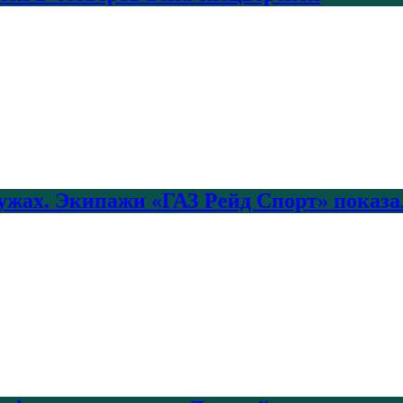
лужах. Экипажи «ГАЗ Рейд Спорт» показа