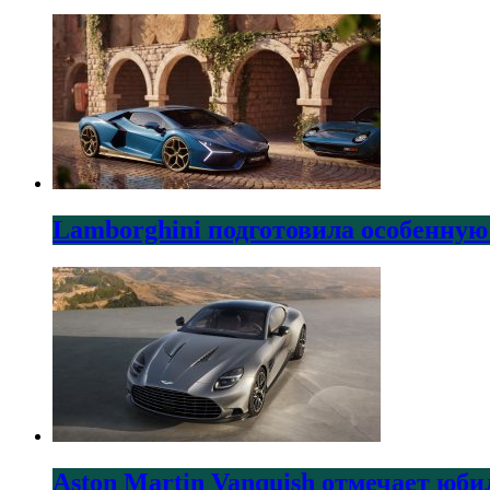
Lamborghini подготовила особенную
Aston Martin Vanquish отмечает юби