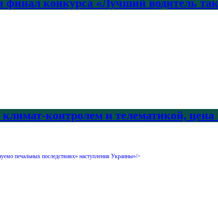
 финал конкурса «Лучший водитель так
с климат-контролем и телематикой, цена
уемо печальных последствиях» наступления Украины»/>