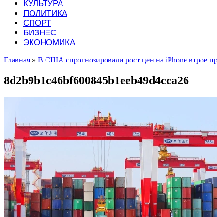
КУЛЬТУРА
ПОЛИТИКА
СПОРТ
БИЗНЕС
ЭКОНОМИКА
Главная
»
В США спрогнозировали рост цен на iPhone втрое пр
8d2b9b1c46bf600845b1eeb49d4cca26