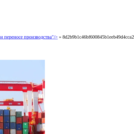
и переносе производства"/>
»
8d2b9b1c46bf600845b1eeb49d4cca