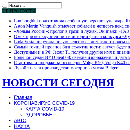
НЕ ПРОПУСТИ
Lamborghini подготовила особенную версию суперкара Re
Aston Martin Vanquish отмечает юбилей в четверть века с
«Холмы России»: пролог в грязи и лужах. Экипажи «ГАЗ 
Омск примет крупнейший в истории финал конкурса «Лу
Lada Vesta получила новую версию с климат-контролем и 
Самый точный прогноз бизнес-активности: август будет
Доступный и в РФ Jetour T1 получил другие имя и дизай
Большой седан BYD Seal 08: свежие изображения и дата 
Стартовали продажи кроссоверов Volga K50, Volga K40 и 
Лукойл начал производство моторного масла Belgee
НОВОСТИ СЕГОДНЯ
Главная
КОРОНАВИРУС COVID-19
КАРТА COVID-19
ЗДОРОВЬЕ
АВТО
НАУКА