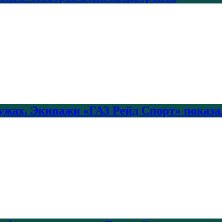
лужах. Экипажи «ГАЗ Рейд Спорт» показа