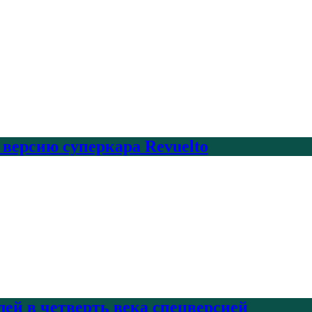
 версию суперкара Revuelto
лей в четверть века спецверсией