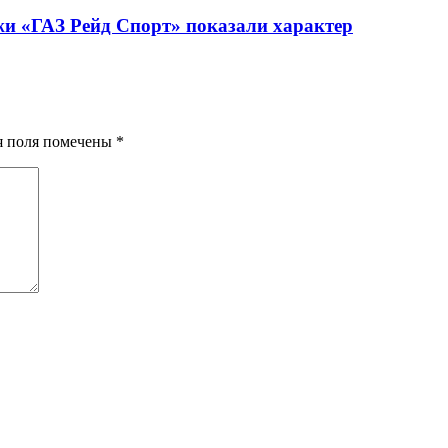
жи «ГАЗ Рейд Спорт» показали характер
ия поля помечены
*