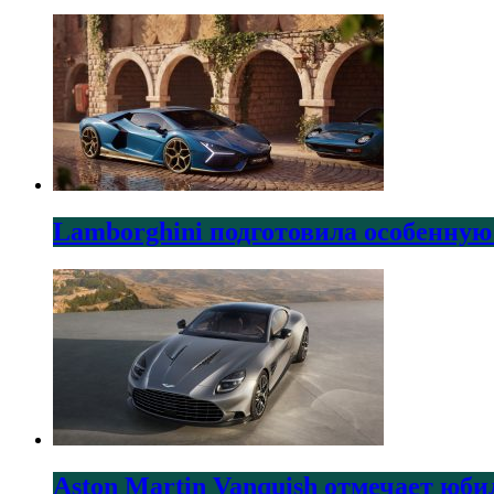
Lamborghini подготовила особенную
Aston Martin Vanquish отмечает юби