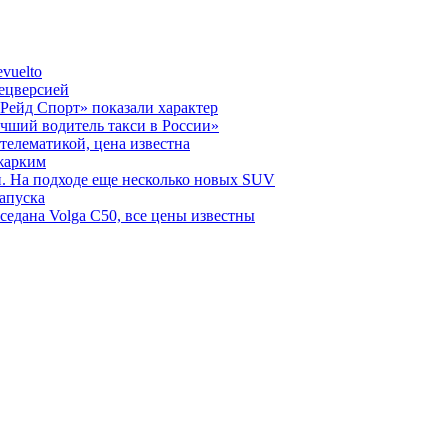
vuelto
пецверсией
Рейд Спорт» показали характер
чший водитель такси в России»
телематикой, цена известна
 жарким
н. На подходе еще несколько новых SUV
запуска
седана Volga C50, все цены известны