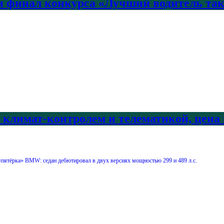
 финал конкурса «Лучший водитель так
с климат-контролем и телематикой, цена
пятёрка» BMW: седан дебютировал в двух версиях мощностью 299 и 489 л.с.