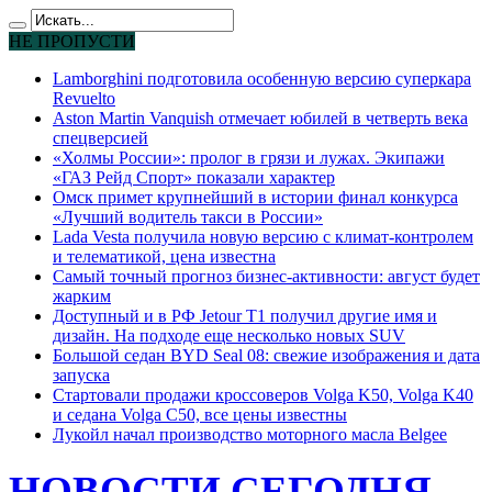
НЕ ПРОПУСТИ
Lamborghini подготовила особенную версию суперкара
Revuelto
Aston Martin Vanquish отмечает юбилей в четверть века
спецверсией
«Холмы России»: пролог в грязи и лужах. Экипажи
«ГАЗ Рейд Спорт» показали характер
Омск примет крупнейший в истории финал конкурса
«Лучший водитель такси в России»
Lada Vesta получила новую версию с климат-контролем
и телематикой, цена известна
Самый точный прогноз бизнес-активности: август будет
жарким
Доступный и в РФ Jetour T1 получил другие имя и
дизайн. На подходе еще несколько новых SUV
Большой седан BYD Seal 08: свежие изображения и дата
запуска
Стартовали продажи кроссоверов Volga K50, Volga K40
и седана Volga C50, все цены известны
Лукойл начал производство моторного масла Belgee
НОВОСТИ СЕГОДНЯ