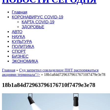
Главная
КОРОНАВИРУС COVID-19
КАРТА COVID-19
ЗДОРОВЬЕ
АВТО
НАУКА
КУЛЬТУРА
ПОЛИТИКА
СПОРТ
БИЗНЕС
ЭКОНОМИКА
Главная
»
Суд запретил совладелице ПНТ распоряжаться
акциями терминала"/>
»
18b1a84d72963796176710f7479e3e78
18b1a84d72963796176710f7479e3e78