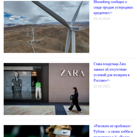
Bloomberg сообщил о
спаде продаж углеродных
кредитов»/>
29.10.2024
Глава владельца Zara
заявил об отсутствии
условий для возврата в
Россию»/>
22.06.2025
«Рисовать не пробовал»:
Рублев – о своих хобби и
подготовке к ¼ «Ролан