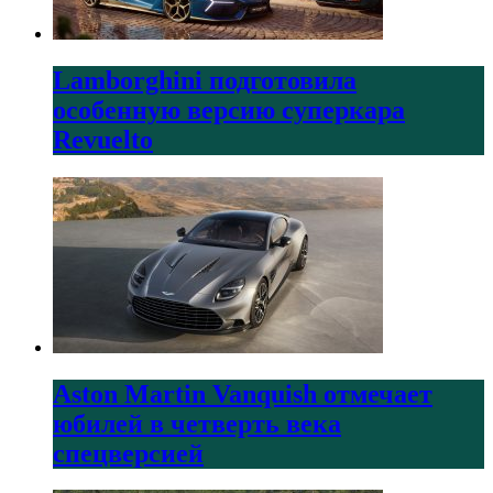
Lamborghini подготовила
особенную версию суперкара
Revuelto
Aston Martin Vanquish отмечает
юбилей в четверть века
спецверсией