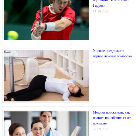
Гаррос»
11.10.2020
Ученые предложили
первое лечение обморока
09.02.2023
Медики подсказали, как
правильно избавиться от
похмелья
22.09.2020