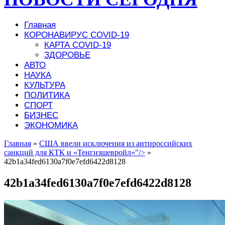
Главная
КОРОНАВИРУС COVID-19
КАРТА COVID-19
ЗДОРОВЬЕ
АВТО
НАУКА
КУЛЬТУРА
ПОЛИТИКА
СПОРТ
БИЗНЕС
ЭКОНОМИКА
Главная
»
США ввели исключения из антироссийских
санкций для КТК и «Тенгизшевройл»"/>
»
42b1a34fed6130a7f0e7efd6422d8128
42b1a34fed6130a7f0e7efd6422d8128