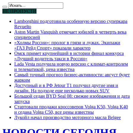
НЕ ПРОПУСТИ
Lamborghini подготовила особенную версию суперкара
Revuelto
Aston Martin Vanquish отмечает юбилей в четверть века
спецверсией
«Холмы России»: пролог в грязи и лужах. Экипажи
«ГАЗ Рейд Спорт» показали характер
Омск примет крупнейший в истории финал конкурса
«Лучший водитель такси в России»
Lada Vesta получила новую версию с климат-контролем
и телематикой, цена известна
Самый точный прогноз бизнес-активности: август будет
жарким
Доступный и в РФ Jetour T1 получил другие имя и
дизайн. На подходе еще несколько новых SUV
Большой седан BYD Seal 08: свежие изображения и дата
запуска
Стартовали продажи кроссоверов Volga K50, Volga K40
и седана Volga C50, все цены известны
Лукойл начал производство моторного масла Belgee
НОВОСТИ СЕГОДНЯ