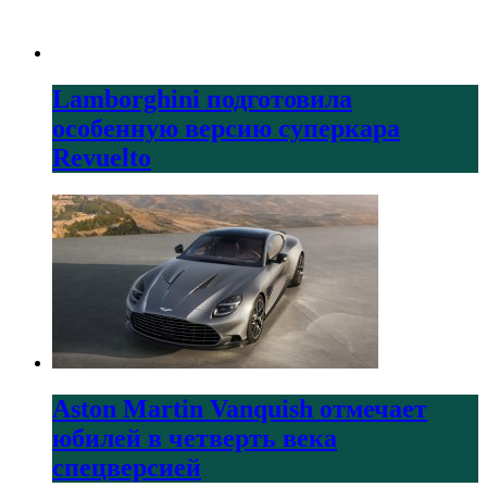
Lamborghini подготовила
особенную версию суперкара
Revuelto
Aston Martin Vanquish отмечает
юбилей в четверть века
спецверсией