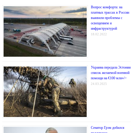
Вопрос комфорта: на
платных трассах в России
выявили проблемы с
освещением и
инфраструктурой
18.02.2022
Украина передала Эстонии
список желаемой военной
помощи на €100 млн»/>
24.03.2025
Сенатор Грэм добился
поддержки