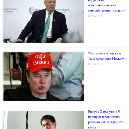
«сокрушительных»
санкций против России»/>
01.05.2025
WSJ узнала о поиске в
Tesla преемника Маска»/>
08.05.2025
Рюсукэ Хамагути: «Я
прошу актеров читать
реплики как телефонную
книгу»