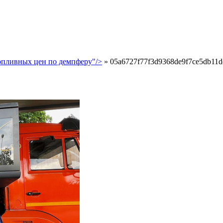
опливных цен по демпферу"/>
»
05a6727f77f3d9368de9f7ce5db11d