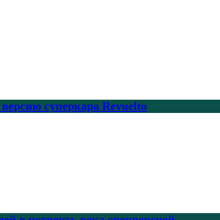
 версию суперкара Revuelto
лей в четверть века спецверсией