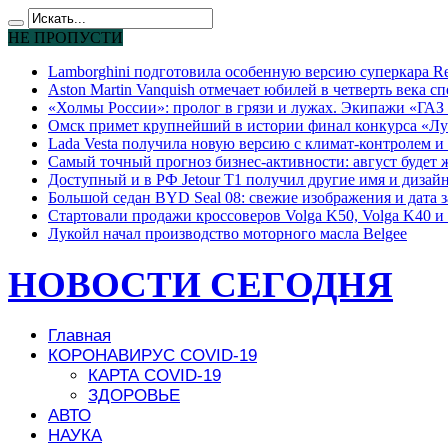
НЕ ПРОПУСТИ
Lamborghini подготовила особенную версию суперкара Re
Aston Martin Vanquish отмечает юбилей в четверть века с
«Холмы России»: пролог в грязи и лужах. Экипажи «ГАЗ 
Омск примет крупнейший в истории финал конкурса «Лу
Lada Vesta получила новую версию с климат-контролем и 
Самый точный прогноз бизнес-активности: август будет
Доступный и в РФ Jetour T1 получил другие имя и дизай
Большой седан BYD Seal 08: свежие изображения и дата 
Стартовали продажи кроссоверов Volga K50, Volga K40 и 
Лукойл начал производство моторного масла Belgee
НОВОСТИ СЕГОДНЯ
Главная
КОРОНАВИРУС COVID-19
КАРТА COVID-19
ЗДОРОВЬЕ
АВТО
НАУКА