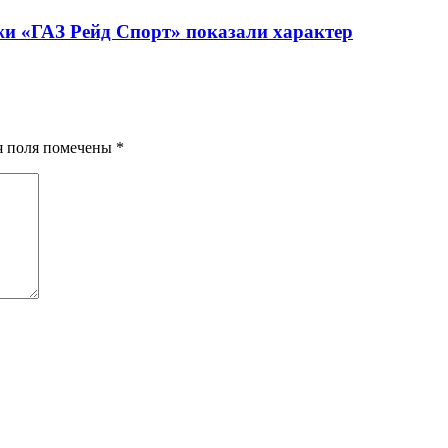
жи «ГАЗ Рейд Спорт» показали характер
ия поля помечены
*