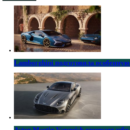
Lamborghini подготовила особенную
Aston Martin Vanquish отмечает юби