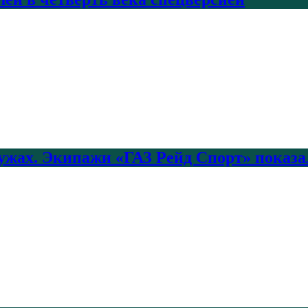
лужах. Экипажи «ГАЗ Рейд Спорт» показа