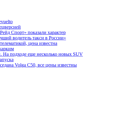
vuelto
пецверсией
Рейд Спорт» показали характер
чший водитель такси в России»
телематикой, цена известна
 жарким
н. На подходе еще несколько новых SUV
запуска
седана Volga C50, все цены известны