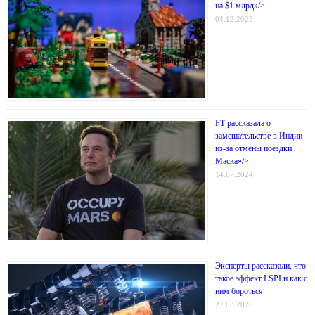
на $1 млрд»/>
04.12.2023
FT рассказала о
замешательстве в Индии
из-за отмены поездки
Маска»/>
14.07.2024
Эксперты рассказали, что
такое эффект LSPI и как с
ним бороться
27.03.2026