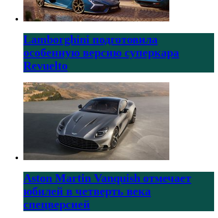
Lamborghini подготовила
особенную версию суперкара
Revuelto
Aston Martin Vanquish отмечает
юбилей в четверть века
спецверсией