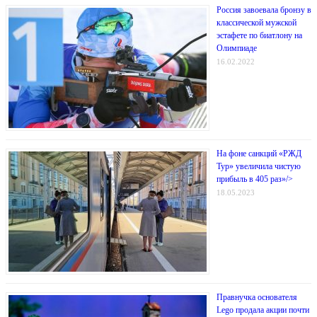
Россия завоевала бронзу в
классической мужской
эстафете по биатлону на
Олимпиаде
16.02.2022
На фоне санкций «РЖД
Тур» увеличила чистую
прибыль в 405 раз»/>
18.05.2023
Правнучка основателя
Lego продала акции почти