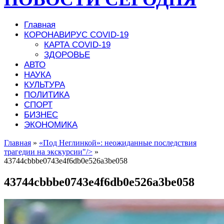
Главная
КОРОНАВИРУС COVID-19
КАРТА COVID-19
ЗДОРОВЬЕ
АВТО
НАУКА
КУЛЬТУРА
ПОЛИТИКА
СПОРТ
БИЗНЕС
ЭКОНОМИКА
Главная
»
«Под Неглинкой»: неожиданные последствия
трагедии на экскурсии"/>
»
43744cbbbe0743e4f6db0e526a3be058
43744cbbbe0743e4f6db0e526a3be058