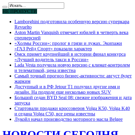
НЕ ПРОПУСТИ
Lamborghini подготовила особенную версию суперкара
Revuelto
Aston Martin Vanquish отмечает юбилей в четверть века
спецверсией
«Холмы России»: пролог в грязи и лужах. Экипажи
«ГАЗ Рейд Спорт» показали характер
Омск примет крупнейший в истории финал конкурса
«Лучший водитель такси в России»
Lada Vesta получила новую версию с климат-контролем
и телематикой, цена известна
Самый точный прогноз бизнес-активности: август будет
жарким
Доступный и в РФ Jetour T1 получил другие имя и
дизайн. На подходе еще несколько новых SUV
Большой седан BYD Seal 08: свежие изображения и дата
запуска
Стартовали продажи кроссоверов Volga K50, Volga K40
и седана Volga C50, все цены известны
Лукойл начал производство моторного масла Belgee
НОВОСТИ СЕГОДНЯ