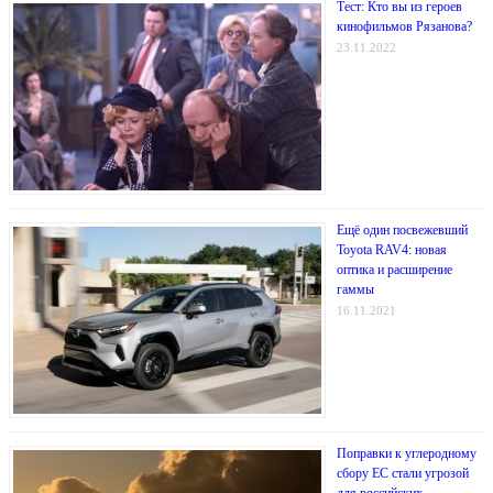
Тест: Кто вы из героев
кинофильмов Рязанова?
23.11.2022
Ещё один посвежевший
Toyota RAV4: новая
оптика и расширение
гаммы
16.11.2021
Поправки к углеродному
сбору ЕС стали угрозой
для российских