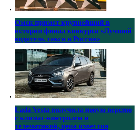
Омск примет крупнейший в
истории финал конкурса «Лучший
водитель такси в России»
Lada Vesta получила новую версию
с климат-контролем и
телематикой, цена известна