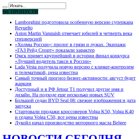
НЕ ПРОПУСТИ
Lamborghini подготовила особенную версию суперкара
Revuelto
Aston Martin Vanquish отмечает юбилей в четверть века
спецверсией
«Холмы России»: пролог в грязи и лужах. Экипажи
«ГАЗ Рейд Спорт» показали характер
Омск примет крупнейший в истории финал конкурса
«Лучший водитель такси в России»
Lada Vesta получила новую версию с климат-контролем
и телематикой, цена известна
Самый точный прогноз бизнес-активности: август будет
жарким
Доступный и в РФ Jetour T1 получил другие имя и
дизайн. На подходе еще несколько новых SUV
Большой седан BYD Seal 08: свежие изображения и дата
запуска
Стартовали продажи кроссоверов Volga K50, Volga K40
и седана Volga C50, все цены известны
Лукойл начал производство моторного масла Belgee
НОВОСТИ СЕГОДНЯ