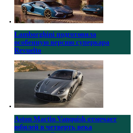
Lamborghini подготовила
особенную версию суперкара
Revuelto
Aston Martin Vanquish отмечает
юбилей в четверть века