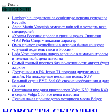
НЕ ПРОПУСТИ
Lamborghini подготовила особенную версию суперкара
Revuelto
Aston Martin Vanquish отмечает юбилей в четверть века
спецверсией
«Холмы России»: пролог в грязи и лужах. Экипажи
«ГАЗ Рейд Спорт» показали характер
Омск примет крупнейший в истории финал конкурса
«Лучший водитель такси в России»
Lada Vesta получила новую версию с климат-контролем
и телематикой, цена известна
Самый точный прогноз бизнес-активности: август будет
жарким
Доступный и в РФ Jetour T1 получил другие имя и
дизайн. На подходе еще несколько новых SUV
Большой седан BYD Seal 08: свежие изображения и дата
запуска
Стартовали продажи кроссоверов Volga K50, Volga K40
и седана Volga C50, все цены известны
Лукойл начал производство моторного масла Belgee
НОВОСТИ СЕГОДНЯ