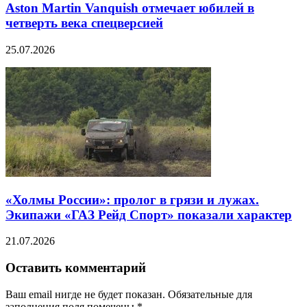
Aston Martin Vanquish отмечает юбилей в
четверть века спецверсией
25.07.2026
«Холмы России»: пролог в грязи и лужах.
Экипажи «ГАЗ Рейд Спорт» показали характер
21.07.2026
Оставить комментарий
Ваш email нигде не будет показан. Обязательные для
заполнения поля помечены
*