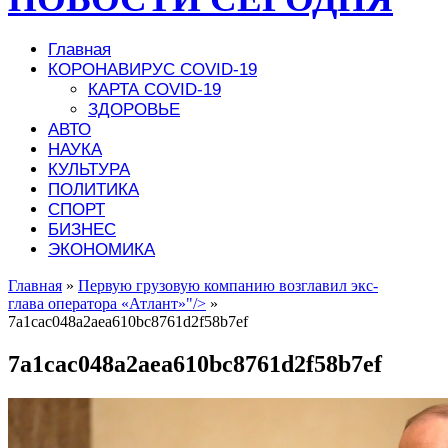
Главная
КОРОНАВИРУС COVID-19
КАРТА COVID-19
ЗДОРОВЬЕ
АВТО
НАУКА
КУЛЬТУРА
ПОЛИТИКА
СПОРТ
БИЗНЕС
ЭКОНОМИКА
Главная
»
Первую грузовую компанию возглавил экс-
глава оператора «Атлант»"/>
»
7a1cac048a2aea610bc8761d2f58b7ef
7a1cac048a2aea610bc8761d2f58b7ef