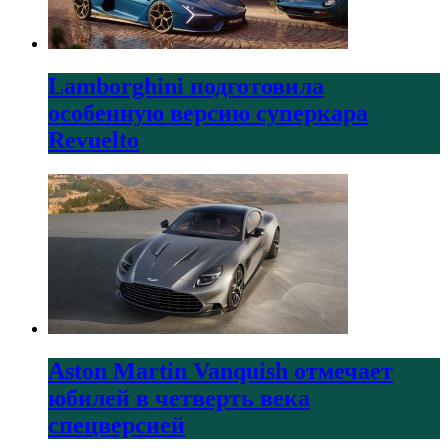
Lamborghini подготовила
особенную версию суперкара
Revuelto
Aston Martin Vanquish отмечает
юбилей в четверть века
спецверсией