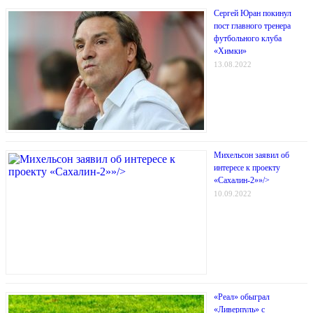
Сергей Юран покинул
пост главного тренера
футбольного клуба
«Химки»
13.08.2022
Михельсон заявил об
интересе к проекту
«Сахалин-2»»/>
10.09.2022
«Реал» обыграл
«Ливерпуль» с