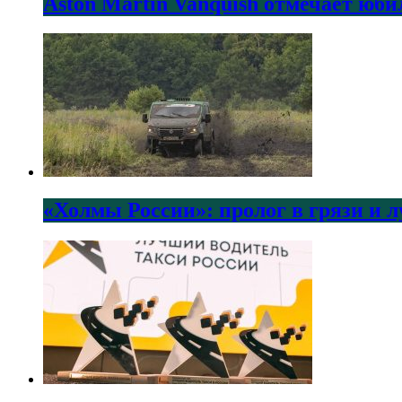
Aston Martin Vanquish отмечает юби
«Холмы России»: пролог в грязи и 