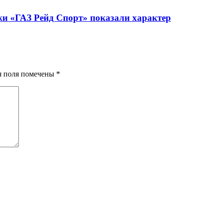
жи «ГАЗ Рейд Спорт» показали характер
ия поля помечены
*