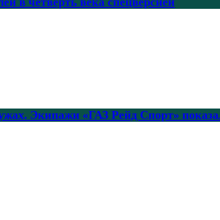
лей в четверть века спецверсией
лужах. Экипажи «ГАЗ Рейд Спорт» показа