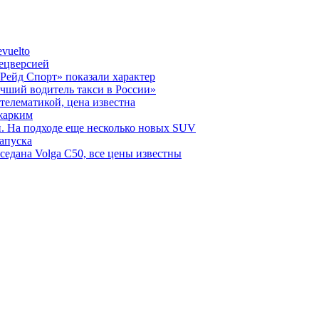
vuelto
пецверсией
Рейд Спорт» показали характер
чший водитель такси в России»
телематикой, цена известна
 жарким
н. На подходе еще несколько новых SUV
запуска
седана Volga C50, все цены известны