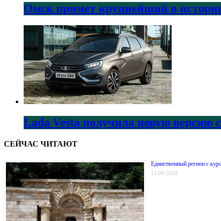
Омск примет крупнейший в истории
Lada Vesta получила новую версию 
СЕЙЧАС ЧИТАЮТ
Единственный регион с куро
12.09.2020