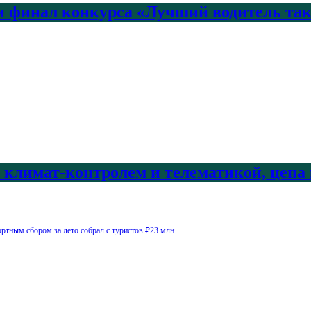
 финал конкурса «Лучший водитель так
с климат-контролем и телематикой, цена
ртным сбором за лето собрал с туристов ₽23 млн