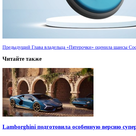
Предыдущий
Глава владельца «Пятерочки» оценила шансы Сoca
Читайте также
Lamborghini подготовила особенную версию супер