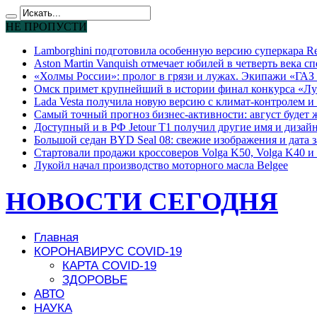
НЕ ПРОПУСТИ
Lamborghini подготовила особенную версию суперкара Re
Aston Martin Vanquish отмечает юбилей в четверть века с
«Холмы России»: пролог в грязи и лужах. Экипажи «ГАЗ 
Омск примет крупнейший в истории финал конкурса «Лу
Lada Vesta получила новую версию с климат-контролем и 
Самый точный прогноз бизнес-активности: август будет
Доступный и в РФ Jetour T1 получил другие имя и дизай
Большой седан BYD Seal 08: свежие изображения и дата 
Стартовали продажи кроссоверов Volga K50, Volga K40 и 
Лукойл начал производство моторного масла Belgee
НОВОСТИ СЕГОДНЯ
Главная
КОРОНАВИРУС COVID-19
КАРТА COVID-19
ЗДОРОВЬЕ
АВТО
НАУКА