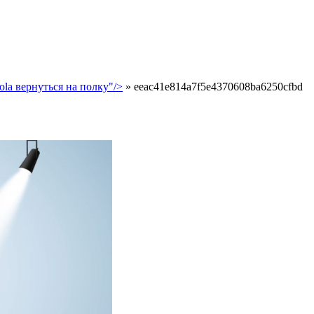
la вернуться на полку"/>
»
eeac41e814a7f5e4370608ba6250cfbd