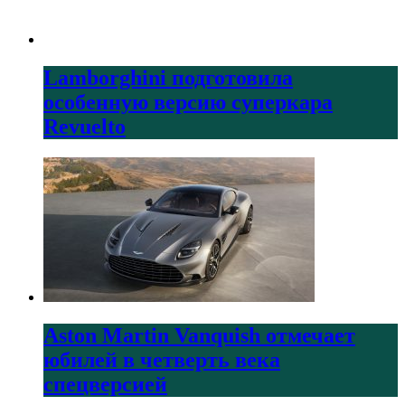
Lamborghini подготовила
особенную версию суперкара
Revuelto
Aston Martin Vanquish отмечает
юбилей в четверть века
спецверсией