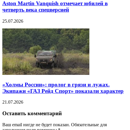
Aston Martin Vanquish отмечает юбилей в
четверть века спецверсией
25.07.2026
«Холмы России»: пролог в грязи и лужах.
Экипажи «ГАЗ Рейд Спорт» показали характер
21.07.2026
Оставить комментарий
Ваш email нигде не будет показан. Обязательные для
заполнения поля помечены
*