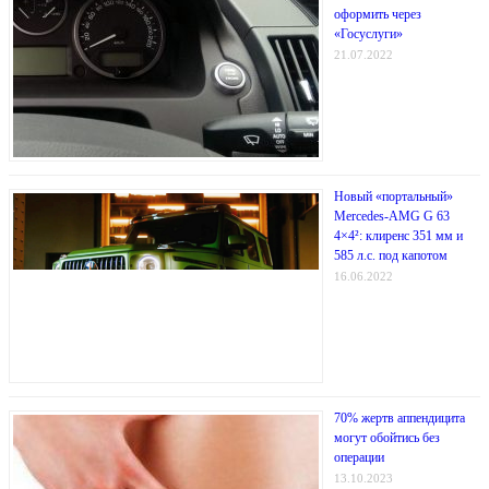
оформить через
«Госуслуги»
21.07.2022
Новый «портальный»
Mercedes-AMG G 63
4×4²: клиренс 351 мм и
585 л.с. под капотом
16.06.2022
70% жертв аппендицита
могут обойтись без
операции
13.10.2023