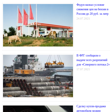
Федун назвал условие
снижения цен на бензин в
России до 20 руб. за литр
24.07.2021
В ФРГ сообщили о
выдаче всех разрешений
для «Северного потока-2»
17.07.2021
Сделку купли-продажи
автомобиля можно