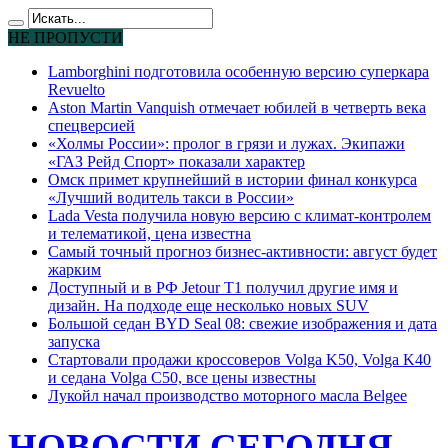
НЕ ПРОПУСТИ
Lamborghini подготовила особенную версию суперкара
Revuelto
Aston Martin Vanquish отмечает юбилей в четверть века
спецверсией
«Холмы России»: пролог в грязи и лужах. Экипажи
«ГАЗ Рейд Спорт» показали характер
Омск примет крупнейший в истории финал конкурса
«Лучший водитель такси в России»
Lada Vesta получила новую версию с климат-контролем
и телематикой, цена известна
Самый точный прогноз бизнес-активности: август будет
жарким
Доступный и в РФ Jetour T1 получил другие имя и
дизайн. На подходе еще несколько новых SUV
Большой седан BYD Seal 08: свежие изображения и дата
запуска
Стартовали продажи кроссоверов Volga K50, Volga K40
и седана Volga C50, все цены известны
Лукойл начал производство моторного масла Belgee
НОВОСТИ СЕГОДНЯ