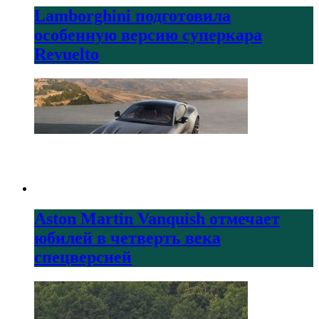
Lamborghini подготовила
особенную версию суперкара
Revuelto
Aston Martin Vanquish отмечает
юбилей в четверть века
спецверсией