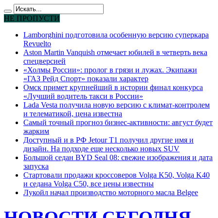
НЕ ПРОПУСТИ
Lamborghini подготовила особенную версию суперкара
Revuelto
Aston Martin Vanquish отмечает юбилей в четверть века
спецверсией
«Холмы России»: пролог в грязи и лужах. Экипажи
«ГАЗ Рейд Спорт» показали характер
Омск примет крупнейший в истории финал конкурса
«Лучший водитель такси в России»
Lada Vesta получила новую версию с климат-контролем
и телематикой, цена известна
Самый точный прогноз бизнес-активности: август будет
жарким
Доступный и в РФ Jetour T1 получил другие имя и
дизайн. На подходе еще несколько новых SUV
Большой седан BYD Seal 08: свежие изображения и дата
запуска
Стартовали продажи кроссоверов Volga K50, Volga K40
и седана Volga C50, все цены известны
Лукойл начал производство моторного масла Belgee
НОВОСТИ СЕГОДНЯ