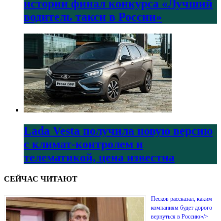
истории финал конкурса «Лучший
водитель такси в России»
Lada Vesta получила новую версию
с климат-контролем и
телематикой, цена известна
СЕЙЧАС ЧИТАЮТ
Песков рассказал, каким
компаниям будет дорого
вернуться в Россию»/>