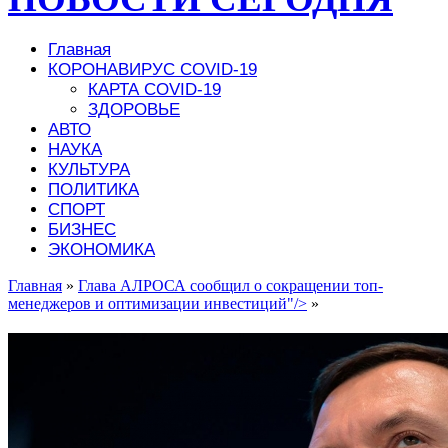
Главная
КОРОНАВИРУС COVID-19
КАРТА COVID-19
ЗДОРОВЬЕ
АВТО
НАУКА
КУЛЬТУРА
ПОЛИТИКА
СПОРТ
БИЗНЕС
ЭКОНОМИКА
Главная
»
Глава АЛРОСА сообщил о сокращении топ-
менеджеров и оптимизации инвестиций"/>
»