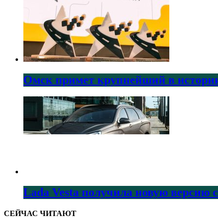
Омск примет крупнейший в истории
Lada Vesta получила новую версию 
СЕЙЧАС ЧИТАЮТ