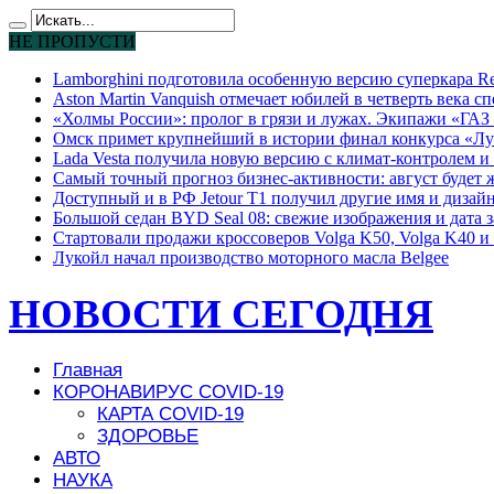
НЕ ПРОПУСТИ
Lamborghini подготовила особенную версию суперкара Re
Aston Martin Vanquish отмечает юбилей в четверть века с
«Холмы России»: пролог в грязи и лужах. Экипажи «ГАЗ 
Омск примет крупнейший в истории финал конкурса «Лу
Lada Vesta получила новую версию с климат-контролем и 
Самый точный прогноз бизнес-активности: август будет
Доступный и в РФ Jetour T1 получил другие имя и дизай
Большой седан BYD Seal 08: свежие изображения и дата 
Стартовали продажи кроссоверов Volga K50, Volga K40 и 
Лукойл начал производство моторного масла Belgee
НОВОСТИ СЕГОДНЯ
Главная
КОРОНАВИРУС COVID-19
КАРТА COVID-19
ЗДОРОВЬЕ
АВТО
НАУКА