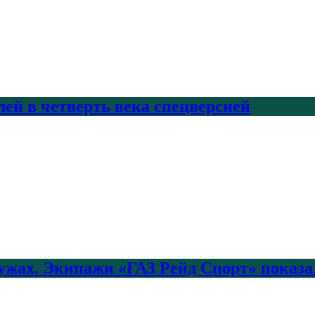
лей в четверть века спецверсией
лужах. Экипажи «ГАЗ Рейд Спорт» показа