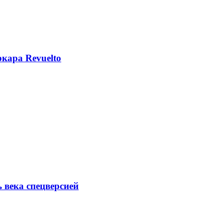
кара Revuelto
ь века спецверсией