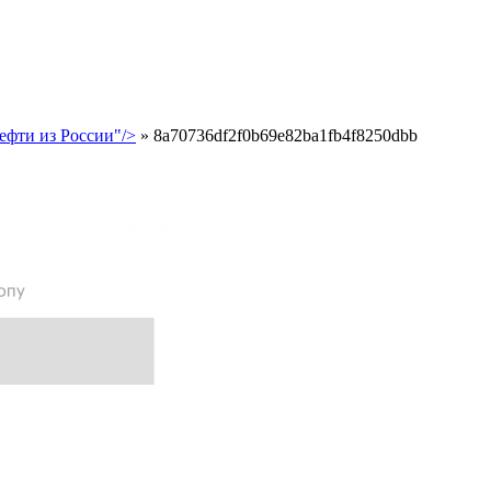
ефти из России"/>
»
8a70736df2f0b69e82ba1fb4f8250dbb