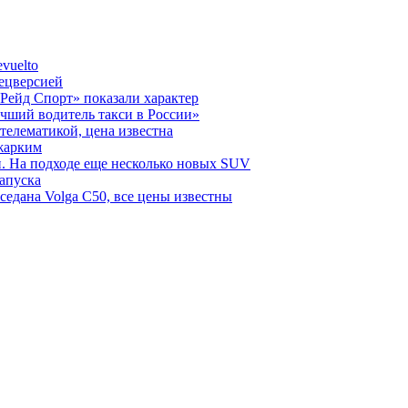
vuelto
пецверсией
Рейд Спорт» показали характер
чший водитель такси в России»
телематикой, цена известна
 жарким
н. На подходе еще несколько новых SUV
запуска
седана Volga C50, все цены известны