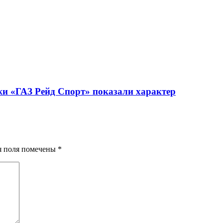
жи «ГАЗ Рейд Спорт» показали характер
ия поля помечены
*