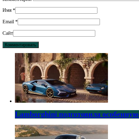
Имя
*
Email
*
Сайт
Lamborghini подготовила особенную