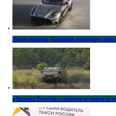
Aston Martin Vanquish отмечает юби
«Холмы России»: пролог в грязи и 