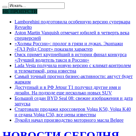
НЕ ПРОПУСТИ
Lamborghini подготовила особенную версию суперкара
Revuelto
Aston Martin Vanquish отмечает юбилей в четверть века
спецверсией
«Холмы России»: пролог в грязи и лужах. Экипажи
«ГАЗ Рейд Спорт» показали характер
Омск примет крупнейший в истории финал конкурса
«Лучший водитель такси в России»
Lada Vesta получила новую версию с климат-контролем
и телематикой, цена известна
Самый точный прогноз бизнес-активности: август будет
жарким
Доступный и в РФ Jetour T1 получил другие имя и
дизайн. На подходе еще несколько новых SUV
Большой седан BYD Seal 08: свежие изображения и дата
запуска
Стартовали продажи кроссоверов Volga K50, Volga K40
и седана Volga C50, все цены известны
Лукойл начал производство моторного масла Belgee
НОВОСТИ СЕГОДНЯ