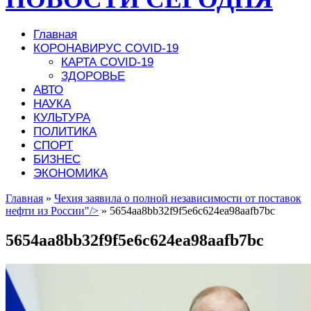
Главная
КОРОНАВИРУС COVID-19
КАРТА COVID-19
ЗДОРОВЬЕ
АВТО
НАУКА
КУЛЬТУРА
ПОЛИТИКА
СПОРТ
БИЗНЕС
ЭКОНОМИКА
Главная
»
Чехия заявила о полной независимости от поставок
нефти из России"/>
»
5654aa8bb32f9f5e6c624ea98aafb7bc
5654aa8bb32f9f5e6c624ea98aafb7bc