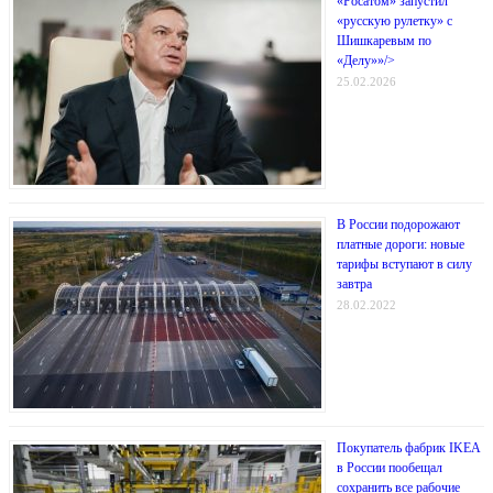
«Росатом» запустил
«русскую рулетку» с
Шишкаревым по
«Делу»»/>
25.02.2026
В России подорожают
платные дороги: новые
тарифы вступают в силу
завтра
28.02.2022
Покупатель фабрик IKEA
в России пообещал
сохранить все рабочие