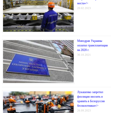
места»/>
20.02.2023
Минздрав Украины
оплатил трансплантации
на 2020 г.
30.10.2021
Лукашенко запретил
физлицам ввозить и
хранить в Белоруссии
беспилотники»/>
26.09.2023