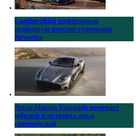
Lamborghini подготовила
особенную версию суперкара
Revuelto
Aston Martin Vanquish отмечает
юбилей в четверть века
спецверсией