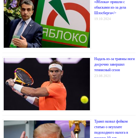
«Яблока» пришли с
обысками из-за дела
Шлосберга»/>
19.10.2024
Надаль из-за травмы ноги
досрочно завершил
теннисный сезон
23.08.2021
Трамп назвал фейком
статью о неуплате
подоходного налога в
течение 10 лет