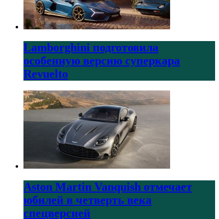
Lamborghini подготовила
особенную версию суперкара
Revuelto
Aston Martin Vanquish отмечает
юбилей в четверть века
спецверсией