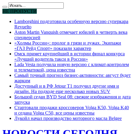
НЕ ПРОПУСТИ
Lamborghini подготовила особенную версию суперкара
Revuelto
Aston Martin Vanquish отмечает юбилей в четверть века
спецверсией
«Холмы России»: пролог в грязи и лужах. Экипажи
«ГАЗ Рейд Спорт» показали характер
Омск примет крупнейший в истории финал конкурса
«Лучший водитель такси в России»
Lada Vesta получила новую версию с климат-контролем
и телематикой, цена известна
Самый точный прогноз бизнес-активности: август будет
жарким
Доступный и в РФ Jetour T1 получил другие имя и
дизайн. На подходе еще несколько новых SUV
Большой седан BYD Seal 08: свежие изображения и дата
запуска
Стартовали продажи кроссоверов Volga K50, Volga K40
и седана Volga C50, все цены известны
Лукойл начал производство моторного масла Belgee
НОВОСТИ СЕГОДНЯ