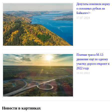
Депутаты изменили норму
о сплошных рубках на
Байкале»/>
17.07.2024
Платная трасса М-12:
движение ещё по одному
участку дороги откроют в
2022 году
11.02.2022
Новости в картинках