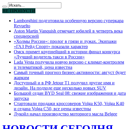
НЕ ПРОПУСТИ
Lamborghini подготовила особенную версию суперкара
Revuelto
Aston Martin Vanquish отмечает юбилей в четверть века
спецверсией
«Холмы России»: пролог в грязи и лужах. Экипажи
«ГАЗ Рейд Спорт» показали характер
Омск примет крупнейший в истории финал конкурса
«Лучший водитель такси в России»
Lada Vesta получила новую версию с климат-контролем
и телематикой, цена известна
Самый точный прогноз бизнес-активности: август будет
жарким
Доступный и в РФ Jetour T1 получил другие имя и
дизайн. На подходе еще несколько новых SUV
Большой седан BYD Seal 08: свежие изображения и дата
запуска
Стартовали продажи кроссоверов Volga K50, Volga K40
и седана Volga C50, все цены известны
Лукойл начал производство моторного масла Belgee
НОВОСТИ СЕГОДНЯ