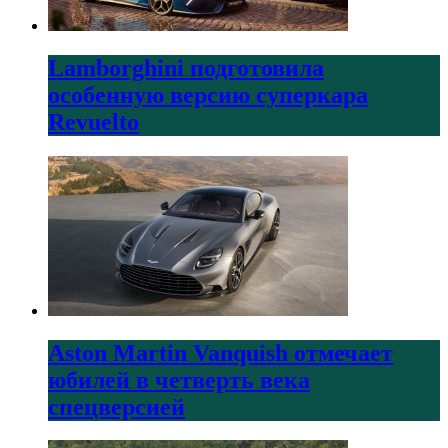
Lamborghini подготовила
особенную версию суперкара
Revuelto
Aston Martin Vanquish отмечает
юбилей в четверть века
спецверсией