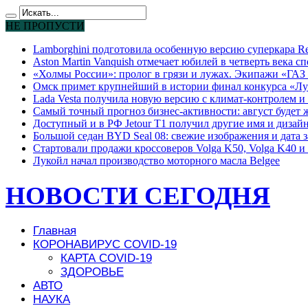
НЕ ПРОПУСТИ
Lamborghini подготовила особенную версию суперкара Re
Aston Martin Vanquish отмечает юбилей в четверть века с
«Холмы России»: пролог в грязи и лужах. Экипажи «ГАЗ 
Омск примет крупнейший в истории финал конкурса «Лу
Lada Vesta получила новую версию с климат-контролем и 
Самый точный прогноз бизнес-активности: август будет
Доступный и в РФ Jetour T1 получил другие имя и дизай
Большой седан BYD Seal 08: свежие изображения и дата 
Стартовали продажи кроссоверов Volga K50, Volga K40 и 
Лукойл начал производство моторного масла Belgee
НОВОСТИ СЕГОДНЯ
Главная
КОРОНАВИРУС COVID-19
КАРТА COVID-19
ЗДОРОВЬЕ
АВТО
НАУКА