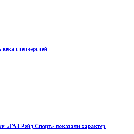
ь века спецверсией
жи «ГАЗ Рейд Спорт» показали характер