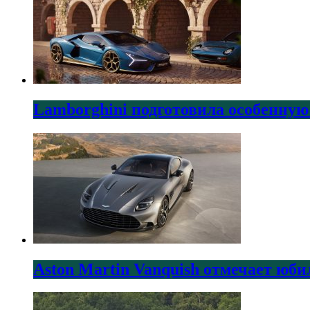
Lamborghini подготовила особенную
Aston Martin Vanquish отмечает юби