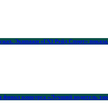
лужах. Экипажи «ГАЗ Рейд Спорт» показа
 финал конкурса «Лучший водитель так