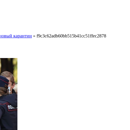
 новый карантин
»
f9c3c62adb60bb515b41cc51ffec2878