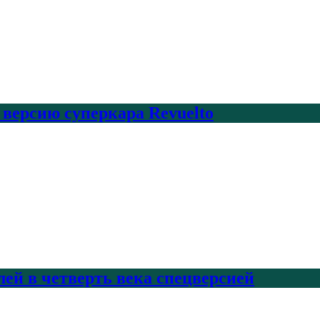
 версию суперкара Revuelto
лей в четверть века спецверсией