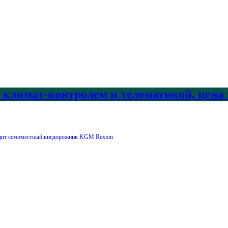
с климат-контролем и телематикой, цена
дит семиместный внедорожник KGM Rexton