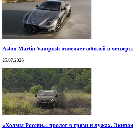
Aston Martin Vanquish отмечает юбилей в четверт
25.07.2026
«Холмы России»: пролог в грязи и лужах. Экипа