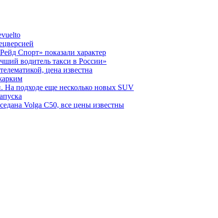
vuelto
пецверсией
Рейд Спорт» показали характер
чший водитель такси в России»
телематикой, цена известна
 жарким
н. На подходе еще несколько новых SUV
запуска
седана Volga C50, все цены известны