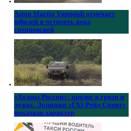
Aston Martin Vanquish отмечает
юбилей в четверть века
спецверсией
«Холмы России»: пролог в грязи и
лужах. Экипажи «ГАЗ Рейд Спорт»
показали характер