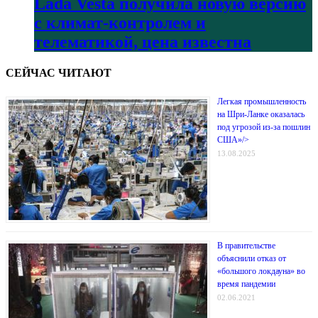
Lada Vesta получила новую версию
с климат-контролем и
телематикой, цена известна
СЕЙЧАС ЧИТАЮТ
Легкая промышленность
на Шри-Ланке оказалась
под угрозой из-за пошлин
США»/>
13.08.2025
В правительстве
объяснили отказ от
«большого локдауна» во
время пандемии
02.06.2021