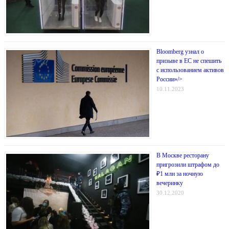
Bloomberg узнал о
призыве в ЕС не спешить
с использованием активов
России»/>
10.11.2023
В Москве ресторану
пригрозили штрафом до
₽1 млн за ночную
вечеринку
30.12.2020