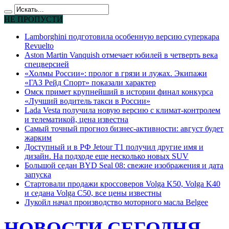
НЕ ПРОПУСТИ
Lamborghini подготовила особенную версию суперкара
Revuelto
Aston Martin Vanquish отмечает юбилей в четверть века
спецверсией
«Холмы России»: пролог в грязи и лужах. Экипажи
«ГАЗ Рейд Спорт» показали характер
Омск примет крупнейший в истории финал конкурса
«Лучший водитель такси в России»
Lada Vesta получила новую версию с климат-контролем
и телематикой, цена известна
Самый точный прогноз бизнес-активности: август будет
жарким
Доступный и в РФ Jetour T1 получил другие имя и
дизайн. На подходе еще несколько новых SUV
Большой седан BYD Seal 08: свежие изображения и дата
запуска
Стартовали продажи кроссоверов Volga K50, Volga K40
и седана Volga C50, все цены известны
Лукойл начал производство моторного масла Belgee
НОВОСТИ СЕГОДНЯ