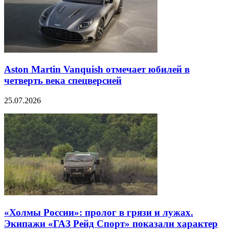
Aston Martin Vanquish отмечает юбилей в
четверть века спецверсией
25.07.2026
«Холмы России»: пролог в грязи и лужах.
Экипажи «ГАЗ Рейд Спорт» показали характер