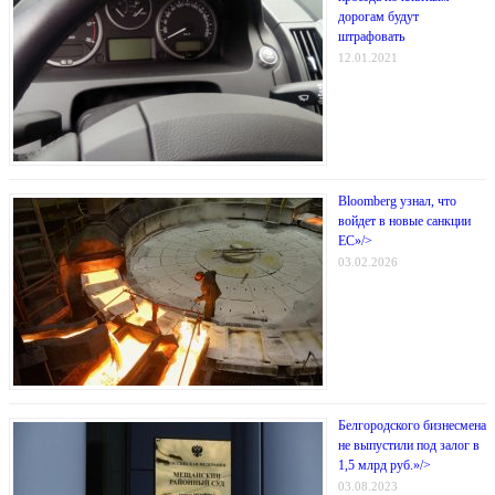
дорогам будут
штрафовать
12.01.2021
Bloomberg узнал, что
войдет в новые санкции
ЕС»/>
03.02.2026
Белгородского бизнесмена
не выпустили под залог в
1,5 млрд руб.»/>
03.08.2023