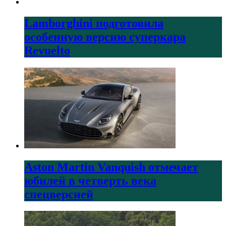
Lamborghini подготовила
особенную версию суперкара
Revuelto
Aston Martin Vanquish отмечает
юбилей в четверть века
спецверсией