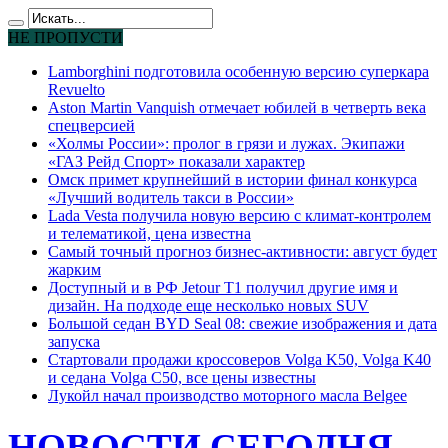
НЕ ПРОПУСТИ
Lamborghini подготовила особенную версию суперкара
Revuelto
Aston Martin Vanquish отмечает юбилей в четверть века
спецверсией
«Холмы России»: пролог в грязи и лужах. Экипажи
«ГАЗ Рейд Спорт» показали характер
Омск примет крупнейший в истории финал конкурса
«Лучший водитель такси в России»
Lada Vesta получила новую версию с климат-контролем
и телематикой, цена известна
Самый точный прогноз бизнес-активности: август будет
жарким
Доступный и в РФ Jetour T1 получил другие имя и
дизайн. На подходе еще несколько новых SUV
Большой седан BYD Seal 08: свежие изображения и дата
запуска
Стартовали продажи кроссоверов Volga K50, Volga K40
и седана Volga C50, все цены известны
Лукойл начал производство моторного масла Belgee
НОВОСТИ СЕГОДНЯ