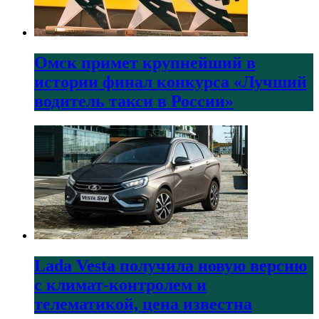
Омск примет крупнейший в
истории финал конкурса «Лучший
водитель такси в России»
Lada Vesta получила новую версию
с климат-контролем и
телематикой, цена известна