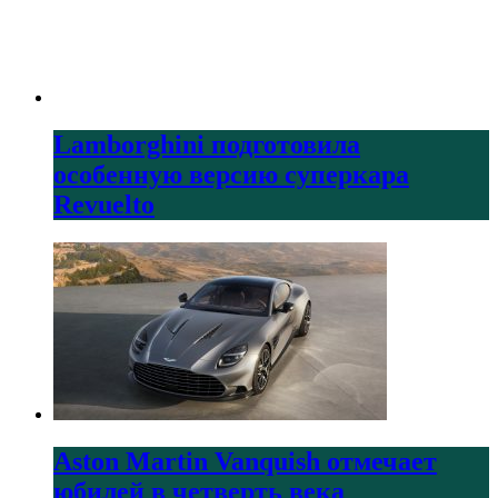
Lamborghini подготовила
особенную версию суперкара
Revuelto
Aston Martin Vanquish отмечает
юбилей в четверть века