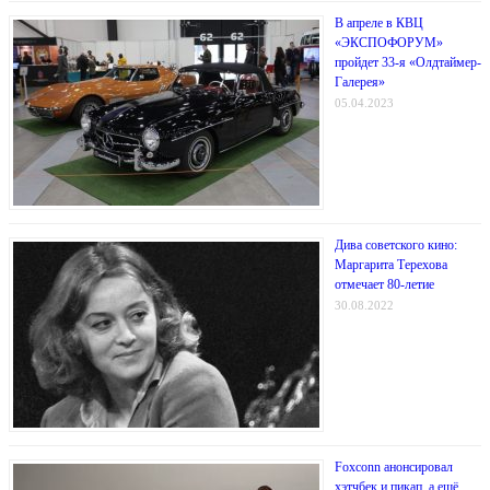
В апреле в КВЦ
«ЭКСПОФОРУМ»
пройдет 33-я «Олдтаймер-
Галерея»
05.04.2023
Дива советского кино:
Маргарита Терехова
отмечает 80-летие
30.08.2022
Foxconn анонсировал
хэтчбек и пикап, а ещё