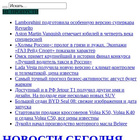
НЕ ПРОПУСТИ
Lamborghini подготовила особенную версию суперкара
Revuelto
Aston Martin Vanquish отмечает юбилей в четверть века
спецверсией
«Холмы России»: пролог в грязи и лужах. Экипажи
«ГАЗ Рейд Спорт» показали характер
Омск примет крупнейший в истории финал конкурса
«Лучший водитель такси в России»
Lada Vesta получила новую версию с климат-контролем
и телематикой, цена известна
Самый точный прогноз бизнес-активности: август будет
жарким
Доступный и в РФ Jetour T1 получил другие имя и
дизайн. На подходе еще несколько новых SUV
Большой седан BYD Seal 08: свежие изображения и дата
запуска
Стартовали продажи кроссоверов Volga K50, Volga K40
и седана Volga C50, все цены известны
Лукойл начал производство моторного масла Belgee
НОВОСТИ СЕГОДНЯ