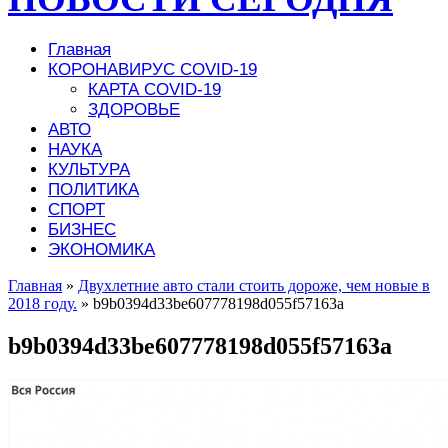
Главная
КОРОНАВИРУС COVID-19
КАРТА COVID-19
ЗДОРОВЬЕ
АВТО
НАУКА
КУЛЬТУРА
ПОЛИТИКА
СПОРТ
БИЗНЕС
ЭКОНОМИКА
Главная
»
Двухлетние авто стали стоить дороже, чем новые в
2018 году.
»
b9b0394d33be607778198d055f57163a
b9b0394d33be607778198d055f57163a