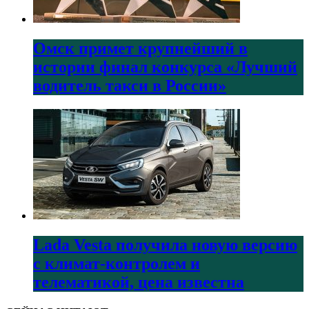
Омск примет крупнейший в
истории финал конкурса «Лучший
водитель такси в России»
Lada Vesta получила новую версию
с климат-контролем и
телематикой, цена известна