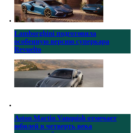
Lamborghini подготовила
особенную версию суперкара
Revuelto
Aston Martin Vanquish отмечает
юбилей в четверть века