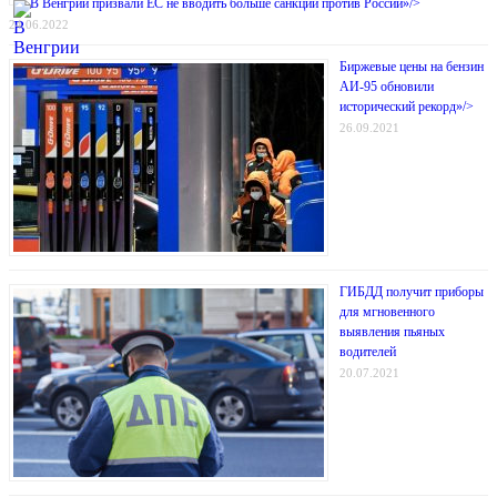
В Венгрии призвали ЕС не вводить больше санкций против России»/>
24.06.2022
Биржевые цены на бензин
АИ-95 обновили
исторический рекорд»/>
26.09.2021
ГИБДД получит приборы
для мгновенного
выявления пьяных
водителей
20.07.2021