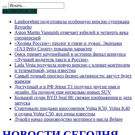
НЕ ПРОПУСТИ
Lamborghini подготовила особенную версию суперкара
Revuelto
Aston Martin Vanquish отмечает юбилей в четверть века
спецверсией
«Холмы России»: пролог в грязи и лужах. Экипажи
«ГАЗ Рейд Спорт» показали характер
Омск примет крупнейший в истории финал конкурса
«Лучший водитель такси в России»
Lada Vesta получила новую версию с климат-контролем
и телематикой, цена известна
Самый точный прогноз бизнес-активности: август будет
жарким
Доступный и в РФ Jetour T1 получил другие имя и
дизайн. На подходе еще несколько новых SUV
Большой седан BYD Seal 08: свежие изображения и дата
запуска
Стартовали продажи кроссоверов Volga K50, Volga K40
и седана Volga C50, все цены известны
Лукойл начал производство моторного масла Belgee
НОВОСТИ СЕГОДНЯ