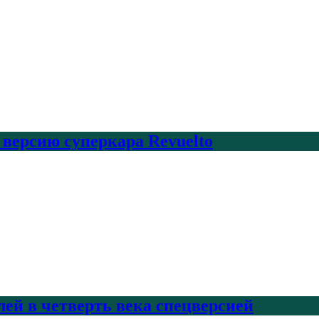
 версию суперкара Revuelto
лей в четверть века спецверсией