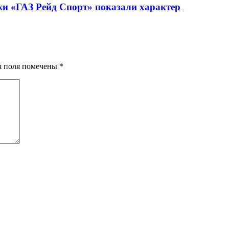
жи «ГАЗ Рейд Спорт» показали характер
ия поля помечены
*