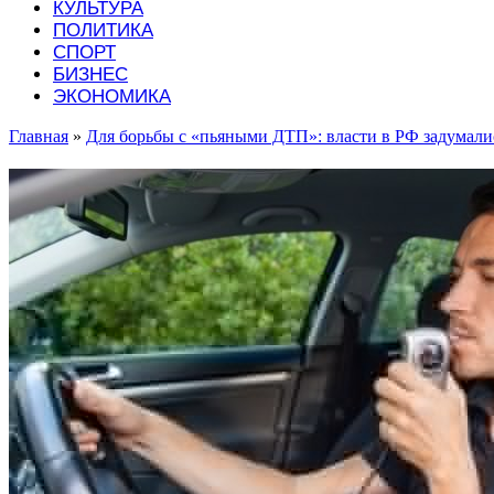
КУЛЬТУРА
ПОЛИТИКА
СПОРТ
БИЗНЕС
ЭКОНОМИКА
Главная
»
Для борьбы с «пьяными ДТП»: власти в РФ задумали