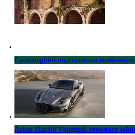
Lamborghini подготовила особенную
Aston Martin Vanquish отмечает юби