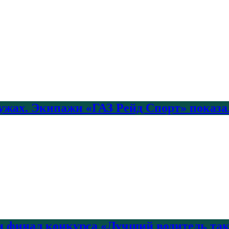
лужах. Экипажи «ГАЗ Рейд Спорт» показа
 финал конкурса «Лучший водитель так