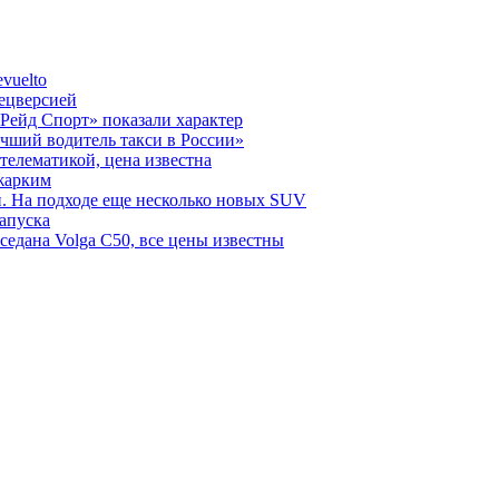
vuelto
пецверсией
Рейд Спорт» показали характер
чший водитель такси в России»
телематикой, цена известна
 жарким
н. На подходе еще несколько новых SUV
запуска
седана Volga C50, все цены известны