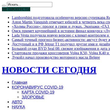
НЕ ПРОПУСТИ
Lamborghini подготовила особенную версию суперкара Re
Aston Martin Vanquish отмечает юбилей в четверть века с
«Холмы России»: пролог в грязи и лужах. Экипажи «ГАЗ 
Омск примет крупнейший в истории финал конкурса «Лу
Lada Vesta получила новую версию с климат-контролем и 
Самый точный прогноз бизнес-активности: август будет
Доступный и в РФ Jetour T1 получил другие имя и дизай
Большой седан BYD Seal 08: свежие изображения и дата 
Стартовали продажи кроссоверов Volga K50, Volga K40 и 
Лукойл начал производство моторного масла Belgee
НОВОСТИ СЕГОДНЯ
Главная
КОРОНАВИРУС COVID-19
КАРТА COVID-19
ЗДОРОВЬЕ
АВТО
НАУКА