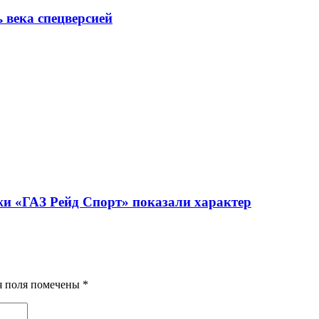
ь века спецверсией
жи «ГАЗ Рейд Спорт» показали характер
ия поля помечены
*