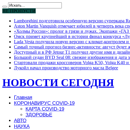
НЕ ПРОПУСТИ
Lamborghini подготовила особенную версию суперкара Re
Aston Martin Vanquish отмечает юбилей в четверть века с
«Холмы России»: пролог в грязи и лужах. Экипажи «ГАЗ 
Омск примет крупнейший в истории финал конкурса «Лу
Lada Vesta получила новую версию с климат-контролем и 
Самый точный прогноз бизнес-активности: август будет
Доступный и в РФ Jetour T1 получил другие имя и дизай
Большой седан BYD Seal 08: свежие изображения и дата 
Стартовали продажи кроссоверов Volga K50, Volga K40 и 
Лукойл начал производство моторного масла Belgee
НОВОСТИ СЕГОДНЯ
Главная
КОРОНАВИРУС COVID-19
КАРТА COVID-19
ЗДОРОВЬЕ
АВТО
НАУКА