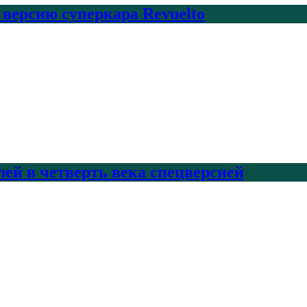
 версию суперкара Revuelto
лей в четверть века спецверсией