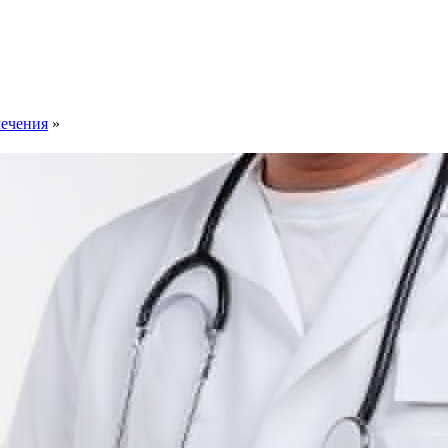
лечения
»