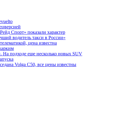
vuelto
пецверсией
Рейд Спорт» показали характер
чший водитель такси в России»
телематикой, цена известна
 жарким
н. На подходе еще несколько новых SUV
запуска
седана Volga C50, все цены известны