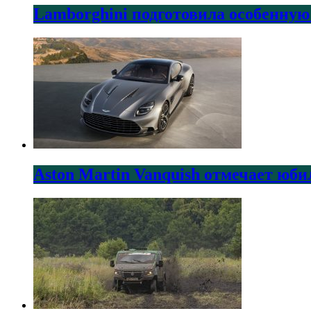
Lamborghini подготовила особенную
Aston Martin Vanquish отмечает юби