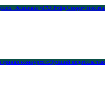
лужах. Экипажи «ГАЗ Рейд Спорт» показа
 финал конкурса «Лучший водитель так