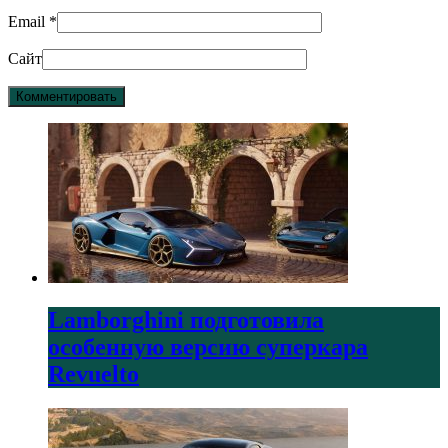
Email
*
Сайт
Lamborghini подготовила
особенную версию суперкара
Revuelto