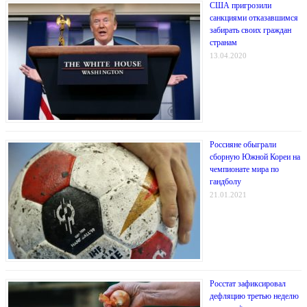
США пригрозили
санкциями отказавшимся
забирать своих граждан
странам
13.04.2020
Россияне обыграли
сборную Южной Кореи на
чемпионате мира по
гандболу
21.01.2021
Росстат зафиксировал
дефляцию третью неделю