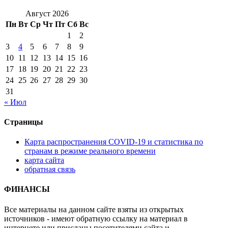
Август 2026
Пн
Вт
Ср
Чт
Пт
Сб
Вс
1
2
3
4
5
6
7
8
9
10
11
12
13
14
15
16
17
18
19
20
21
22
23
24
25
26
27
28
29
30
31
« Июл
Страницы
Карта распространения COVID-19 и статистика по
странам в режиме реального времени
карта сайта
обратная связь
ФИНАНСЫ
Все материалы на данном сайте взяты из открытых
источников - имеют обратную ссылку на материал в
интернете или присланы посетителями сайта и