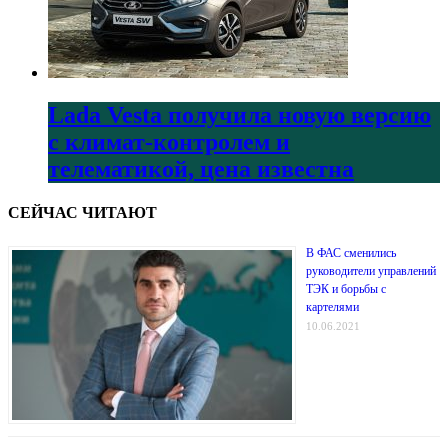
Lada Vesta получила новую версию
с климат-контролем и
телематикой, цена известна
СЕЙЧАС ЧИТАЮТ
В ФАС сменились
руководители управлений
ТЭК и борьбы с
картелями
10.06.2021