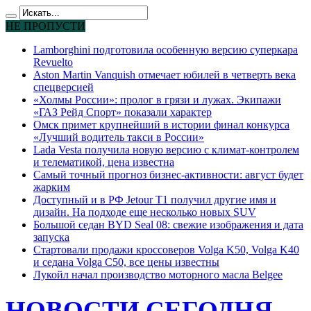
НЕ ПРОПУСТИ
Lamborghini подготовила особенную версию суперкара
Revuelto
Aston Martin Vanquish отмечает юбилей в четверть века
спецверсией
«Холмы России»: пролог в грязи и лужах. Экипажи
«ГАЗ Рейд Спорт» показали характер
Омск примет крупнейший в истории финал конкурса
«Лучший водитель такси в России»
Lada Vesta получила новую версию с климат-контролем
и телематикой, цена известна
Самый точный прогноз бизнес-активности: август будет
жарким
Доступный и в РФ Jetour T1 получил другие имя и
дизайн. На подходе еще несколько новых SUV
Большой седан BYD Seal 08: свежие изображения и дата
запуска
Стартовали продажи кроссоверов Volga K50, Volga K40
и седана Volga C50, все цены известны
Лукойл начал производство моторного масла Belgee
НОВОСТИ СЕГОДНЯ