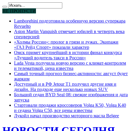
НЕ ПРОПУСТИ
Lamborghini подготовила особенную версию суперкара
Revuelto
Aston Martin Vanquish отмечает юбилей в четверть века
спецверсией
«Холмы России»: пролог в грязи и лужах. Экипажи
«ГАЗ Рейд Спорт» показали характер
Омск примет крупнейший в истории финал конкурса
«Лучший водитель такси в России»
Lada Vesta получила новую версию с климат-контролем
и телематикой, цена известна
Самый точный прогноз бизнес-активности: август будет
жарким
Доступный и в РФ Jetour T1 получил другие имя и
дизайн. На подходе еще несколько новых SUV
Большой седан BYD Seal 08: свежие изображения и дата
запуска
Стартовали продажи кроссоверов Volga K50, Volga K40
и седана Volga C50, все цены известны
Лукойл начал производство моторного масла Belgee
НОВОСТИ СЕГОДНЯ