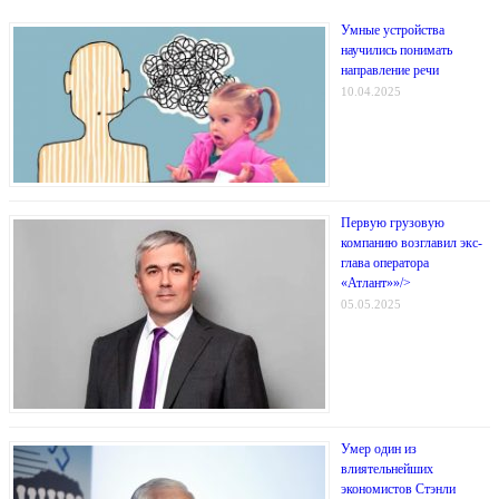
Умные устройства
научились понимать
направление речи
10.04.2025
Первую грузовую
компанию возглавил экс-
глава оператора
«Атлант»»/>
05.05.2025
Умер один из
влиятельнейших
экономистов Стэнли