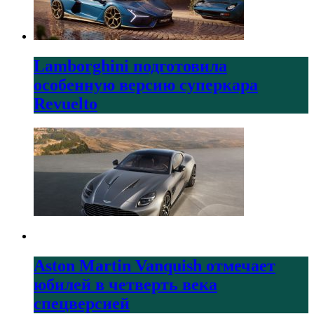
Lamborghini подготовила
особенную версию суперкара
Revuelto
Aston Martin Vanquish отмечает
юбилей в четверть века
спецверсией