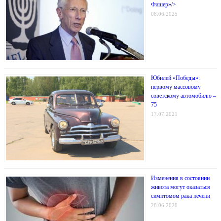
Фишер»/>
08.06.2025
Юбилей «Победы»:
первому массовому
советскому автомобилю –
75
17.07.2021
Изменения в состоянии
живота могут оказаться
симптомом рака печени
28.06.2020