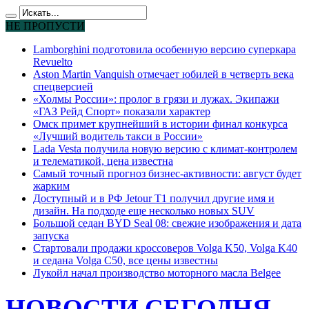
НЕ ПРОПУСТИ
Lamborghini подготовила особенную версию суперкара
Revuelto
Aston Martin Vanquish отмечает юбилей в четверть века
спецверсией
«Холмы России»: пролог в грязи и лужах. Экипажи
«ГАЗ Рейд Спорт» показали характер
Омск примет крупнейший в истории финал конкурса
«Лучший водитель такси в России»
Lada Vesta получила новую версию с климат-контролем
и телематикой, цена известна
Самый точный прогноз бизнес-активности: август будет
жарким
Доступный и в РФ Jetour T1 получил другие имя и
дизайн. На подходе еще несколько новых SUV
Большой седан BYD Seal 08: свежие изображения и дата
запуска
Стартовали продажи кроссоверов Volga K50, Volga K40
и седана Volga C50, все цены известны
Лукойл начал производство моторного масла Belgee
НОВОСТИ СЕГОДНЯ