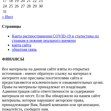
17
18
19
20
21
22
23
24
25
26
27
28
29
30
31
« Июл
Страницы
Карта распространения COVID-19 и статистика по
странам в режиме реального времени
карта сайта
обратная связь
ФИНАНСЫ
Все материалы на данном сайте взяты из открытых
источников - имеют обратную ссылку на материал в
интернете или присланы посетителями сайта и
предоставляются исключительно в ознакомительных целях.
Права на материалы принадлежат их владельцам.
Администрация сайта ответственности за содержание
материала не несет. Если Вы обнаружили на нашем сайте
материалы, которые нарушают авторские права,
принадлежащие Вам, Вашей компании или организации,
пожалуйста, сообщите нам.