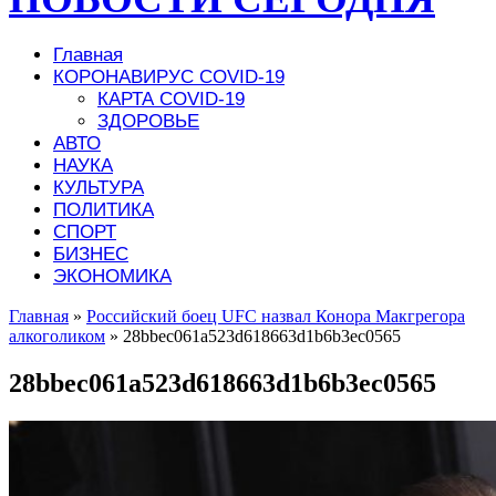
Главная
КОРОНАВИРУС COVID-19
КАРТА COVID-19
ЗДОРОВЬЕ
АВТО
НАУКА
КУЛЬТУРА
ПОЛИТИКА
СПОРТ
БИЗНЕС
ЭКОНОМИКА
Главная
»
Российский боец UFC назвал Конора Макгрегора
алкоголиком
»
28bbec061a523d618663d1b6b3ec0565
28bbec061a523d618663d1b6b3ec0565