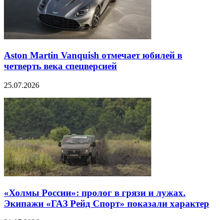
Aston Martin Vanquish отмечает юбилей в
четверть века спецверсией
25.07.2026
«Холмы России»: пролог в грязи и лужах.
Экипажи «ГАЗ Рейд Спорт» показали характер