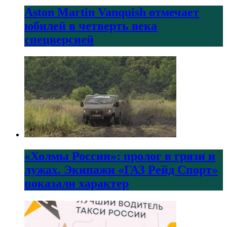
Aston Martin Vanquish отмечает
юбилей в четверть века
спецверсией
«Холмы России»: пролог в грязи и
лужах. Экипажи «ГАЗ Рейд Спорт»
показали характер