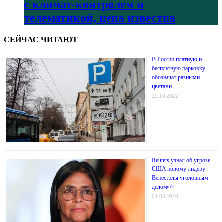
с климат-контролем и
телематикой, цена известна
СЕЙЧАС ЧИТАЮТ
В России платную и
бесплатную парковку
обозначат разными
цветами
20.10.2022
Reuters узнал об угрозе
США новому лидеру
Венесуэлы уголовным
делом»/>
04.03.2026