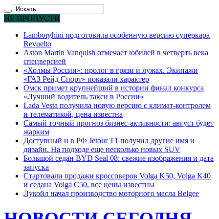
НЕ ПРОПУСТИ
Lamborghini подготовила особенную версию суперкара
Revuelto
Aston Martin Vanquish отмечает юбилей в четверть века
спецверсией
«Холмы России»: пролог в грязи и лужах. Экипажи
«ГАЗ Рейд Спорт» показали характер
Омск примет крупнейший в истории финал конкурса
«Лучший водитель такси в России»
Lada Vesta получила новую версию с климат-контролем
и телематикой, цена известна
Самый точный прогноз бизнес-активности: август будет
жарким
Доступный и в РФ Jetour T1 получил другие имя и
дизайн. На подходе еще несколько новых SUV
Большой седан BYD Seal 08: свежие изображения и дата
запуска
Стартовали продажи кроссоверов Volga K50, Volga K40
и седана Volga C50, все цены известны
Лукойл начал производство моторного масла Belgee
НОВОСТИ СЕГОДНЯ