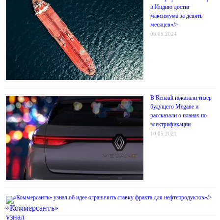
в Индию достиг
максимума за девять
месяцев»/>
08.05.2024
В Renault показали тизер
будущего Megane и
рассказали о планах по
электрификации
10.05.2021
«Коммерсантъ» узнал об идее ограничить ставку фрахта для нефтепродуктов»/>
28.10.2022