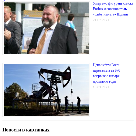
Умер экс-фигурант списка
Forbes и сооснователь
«Сибуглемета» Щукин
21.07.2021
Цена нефти Brent
перевалила за $70
впервые с января
прошлого года
16.03.2021
Новости в картинках