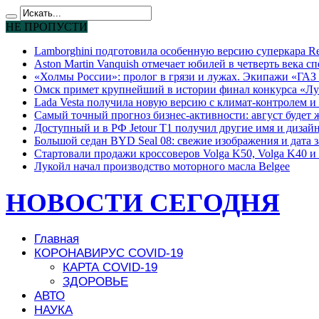
НЕ ПРОПУСТИ
Lamborghini подготовила особенную версию суперкара Re
Aston Martin Vanquish отмечает юбилей в четверть века с
«Холмы России»: пролог в грязи и лужах. Экипажи «ГАЗ 
Омск примет крупнейший в истории финал конкурса «Лу
Lada Vesta получила новую версию с климат-контролем и 
Самый точный прогноз бизнес-активности: август будет
Доступный и в РФ Jetour T1 получил другие имя и дизай
Большой седан BYD Seal 08: свежие изображения и дата 
Стартовали продажи кроссоверов Volga K50, Volga K40 и 
Лукойл начал производство моторного масла Belgee
НОВОСТИ СЕГОДНЯ
Главная
КОРОНАВИРУС COVID-19
КАРТА COVID-19
ЗДОРОВЬЕ
АВТО
НАУКА