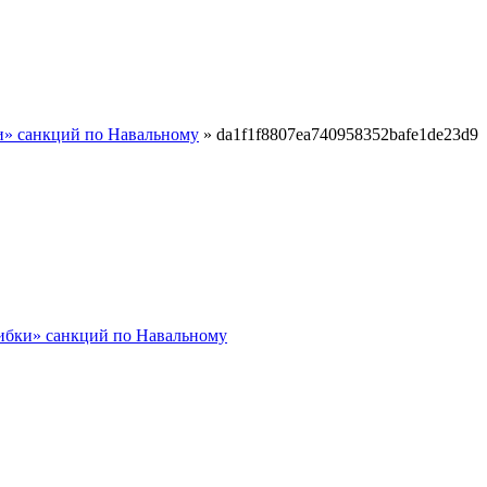
ки» санкций по Навальному
»
da1f1f8807ea740958352bafe1de23d9
шибки» санкций по Навальному