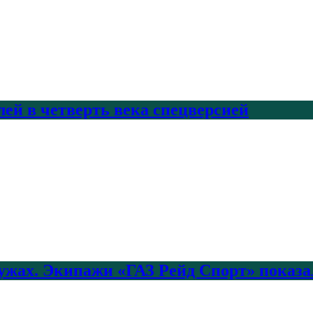
лей в четверть века спецверсией
лужах. Экипажи «ГАЗ Рейд Спорт» показа