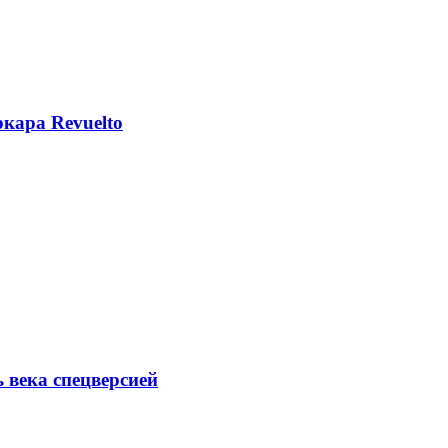
кара Revuelto
ь века спецверсией