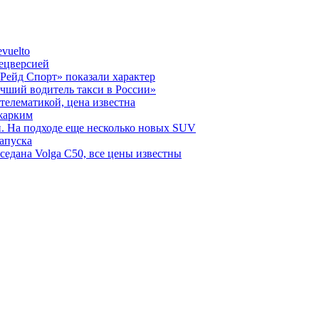
vuelto
пецверсией
Рейд Спорт» показали характер
чший водитель такси в России»
телематикой, цена известна
 жарким
н. На подходе еще несколько новых SUV
запуска
седана Volga C50, все цены известны