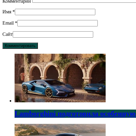
Комментарий
Имя
*
Email
*
Сайт
Lamborghini подготовила особенную