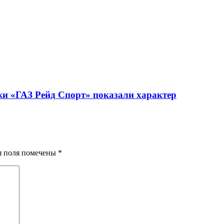
жи «ГАЗ Рейд Спорт» показали характер
ия поля помечены
*