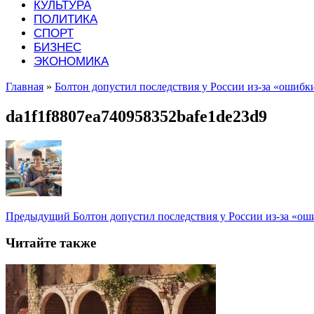
КУЛЬТУРА
ПОЛИТИКА
СПОРТ
БИЗНЕС
ЭКОНОМИКА
Главная
»
Болтон допустил последствия у России из-за «ошиб
da1f1f8807ea740958352bafe1de23d9
Предыдущий
Болтон допустил последствия у России из-за «о
Читайте также