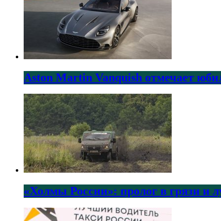
Aston Martin Vanquish отмечает юби
«Холмы России»: пролог в грязи и 