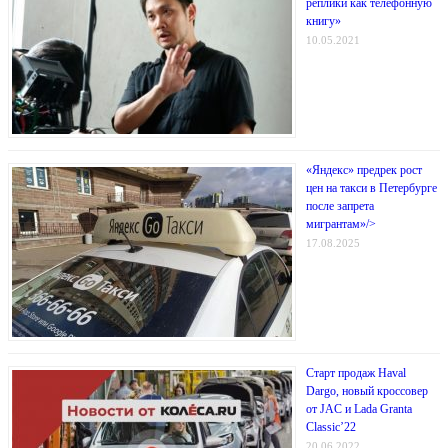
реплики как телефонную
книгу»
10.05.2021
«Яндекс» предрек рост
цен на такси в Петербурге
после запрета
мигрантам»/>
17.08.2025
Старт продаж Haval
Dargo, новый кроссовер
от JAC и Lada Granta
Classic’22
20.06.2022