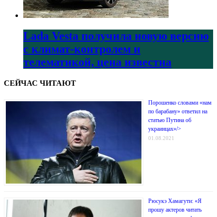
Lada Vesta получила новую версию
с климат-контролем и
телематикой, цена известна
СЕЙЧАС ЧИТАЮТ
Порошенко словами «нам
по барабану» ответил на
статью Путина об
украинцах»/>
01.08.2021
Рюсукэ Хамагути: «Я
прошу актеров читать