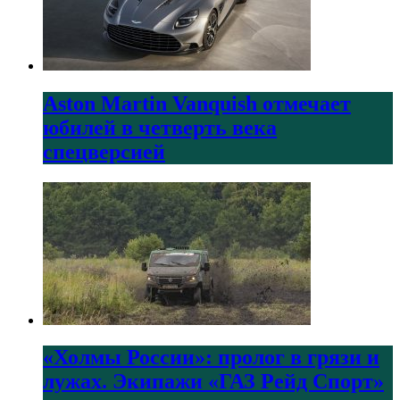
Aston Martin Vanquish отмечает
юбилей в четверть века
спецверсией
«Холмы России»: пролог в грязи и
лужах. Экипажи «ГАЗ Рейд Спорт»