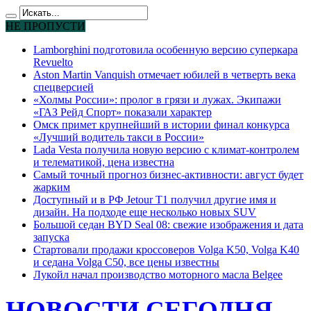
НЕ ПРОПУСТИ
Lamborghini подготовила особенную версию суперкара
Revuelto
Aston Martin Vanquish отмечает юбилей в четверть века
спецверсией
«Холмы России»: пролог в грязи и лужах. Экипажи
«ГАЗ Рейд Спорт» показали характер
Омск примет крупнейший в истории финал конкурса
«Лучший водитель такси в России»
Lada Vesta получила новую версию с климат-контролем
и телематикой, цена известна
Самый точный прогноз бизнес-активности: август будет
жарким
Доступный и в РФ Jetour T1 получил другие имя и
дизайн. На подходе еще несколько новых SUV
Большой седан BYD Seal 08: свежие изображения и дата
запуска
Стартовали продажи кроссоверов Volga K50, Volga K40
и седана Volga C50, все цены известны
Лукойл начал производство моторного масла Belgee
НОВОСТИ СЕГОДНЯ