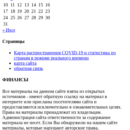
10
11
12
13
14
15
16
17
18
19
20
21
22
23
24
25
26
27
28
29
30
31
« Июл
Страницы
Карта распространения COVID-19 и статистика по
странам в режиме реального времени
карта сайта
обратная связь
ФИНАНСЫ
Все материалы на данном сайте взяты из открытых
источников - имеют обратную ссылку на материал в
интернете или присланы посетителями сайта и
предоставляются исключительно в ознакомительных целях.
Права на материалы принадлежат их владельцам.
Администрация сайта ответственности за содержание
материала не несет. Если Вы обнаружили на нашем сайте
материалы, которые нарушают авторские права,