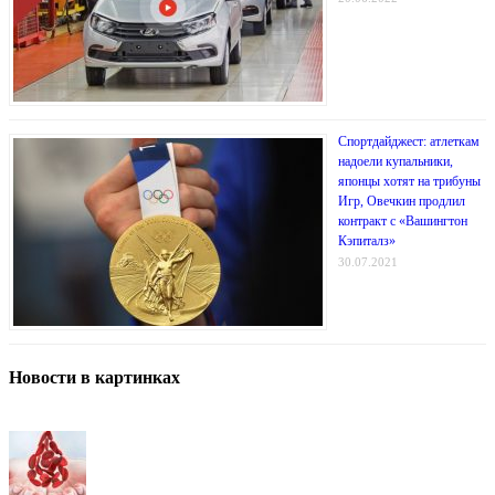
Спортдайджест: атлеткам
надоели купальники,
японцы хотят на трибуны
Игр, Овечкин продлил
контракт с «Вашингтон
Кэпиталз»
30.07.2021
Новости в картинках