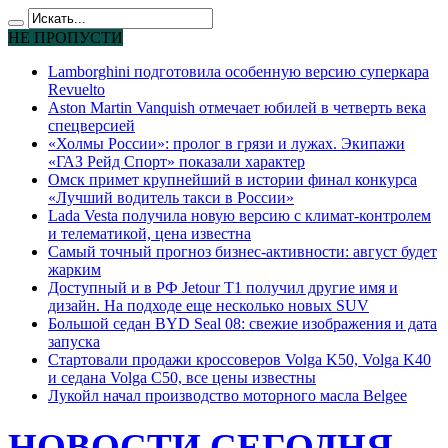
НЕ ПРОПУСТИ
Lamborghini подготовила особенную версию суперкара
Revuelto
Aston Martin Vanquish отмечает юбилей в четверть века
спецверсией
«Холмы России»: пролог в грязи и лужах. Экипажи
«ГАЗ Рейд Спорт» показали характер
Омск примет крупнейший в истории финал конкурса
«Лучший водитель такси в России»
Lada Vesta получила новую версию с климат-контролем
и телематикой, цена известна
Самый точный прогноз бизнес-активности: август будет
жарким
Доступный и в РФ Jetour T1 получил другие имя и
дизайн. На подходе еще несколько новых SUV
Большой седан BYD Seal 08: свежие изображения и дата
запуска
Стартовали продажи кроссоверов Volga K50, Volga K40
и седана Volga C50, все цены известны
Лукойл начал производство моторного масла Belgee
НОВОСТИ СЕГОДНЯ