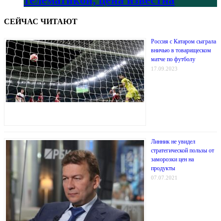
телематикой, цена известна
СЕЙЧАС ЧИТАЮТ
Россия с Катаром сыграла
вничью в товарищеском
матче по футболу
17.09.2023
Линник не увидел
стратегической пользы от
заморозки цен на
продукты
07.07.2021