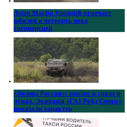
Aston Martin Vanquish отмечает
юбилей в четверть века
спецверсией
«Холмы России»: пролог в грязи и
лужах. Экипажи «ГАЗ Рейд Спорт»
показали характер