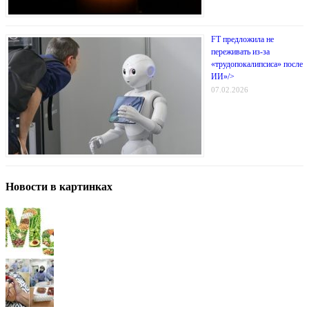
FT предложила не
переживать из-за
«трудопокалипсиса» после
ИИ»/>
07.02.2026
Новости в картинках