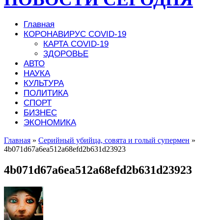
Главная
КОРОНАВИРУС COVID-19
КАРТА COVID-19
ЗДОРОВЬЕ
АВТО
НАУКА
КУЛЬТУРА
ПОЛИТИКА
СПОРТ
БИЗНЕС
ЭКОНОМИКА
Главная
»
Серийный убийца, совята и голый супермен
»
4b071d67a6ea512a68efd2b631d23923
4b071d67a6ea512a68efd2b631d23923