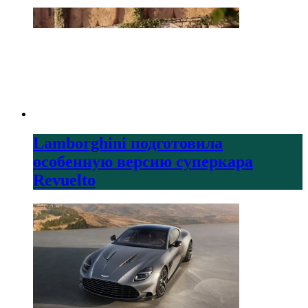
Lamborghini подготовила
особенную версию суперкара
Revuelto