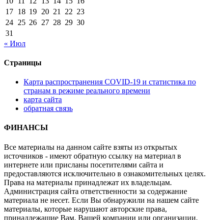
10
11
12
13
14
15
16
17
18
19
20
21
22
23
24
25
26
27
28
29
30
31
« Июл
Страницы
Карта распространения COVID-19 и статистика по
странам в режиме реального времени
карта сайта
обратная связь
ФИНАНСЫ
Все материалы на данном сайте взяты из открытых
источников - имеют обратную ссылку на материал в
интернете или присланы посетителями сайта и
предоставляются исключительно в ознакомительных целях.
Права на материалы принадлежат их владельцам.
Администрация сайта ответственности за содержание
материала не несет. Если Вы обнаружили на нашем сайте
материалы, которые нарушают авторские права,
принадлежащие Вам, Вашей компании или организации,