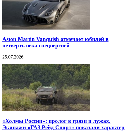
Aston Martin Vanquish отмечает юбилей в
четверть века спецверсией
25.07.2026
«Холмы России»: пролог в грязи и лужах.
Экипажи «ГАЗ Рейд Спорт» показали характер