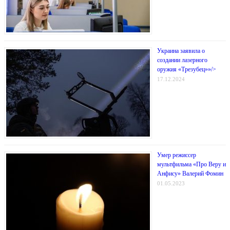
Украина заявила о
создании лазерного
оружия «Трезубец»»/>
17.12.2024
Умер режиссер
мультфильма «Про Веру и
Анфису» Валерий Фомин
01.05.2023