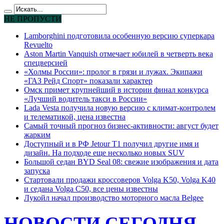
НЕ ПРОПУСТИ
Lamborghini подготовила особенную версию суперкара
Revuelto
Aston Martin Vanquish отмечает юбилей в четверть века
спецверсией
«Холмы России»: пролог в грязи и лужах. Экипажи
«ГАЗ Рейд Спорт» показали характер
Омск примет крупнейший в истории финал конкурса
«Лучший водитель такси в России»
Lada Vesta получила новую версию с климат-контролем
и телематикой, цена известна
Самый точный прогноз бизнес-активности: август будет
жарким
Доступный и в РФ Jetour T1 получил другие имя и
дизайн. На подходе еще несколько новых SUV
Большой седан BYD Seal 08: свежие изображения и дата
запуска
Стартовали продажи кроссоверов Volga K50, Volga K40
и седана Volga C50, все цены известны
Лукойл начал производство моторного масла Belgee
НОВОСТИ СЕГОДНЯ