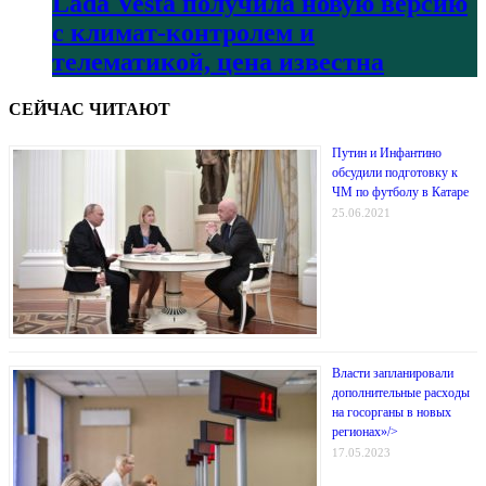
Lada Vesta получила новую версию
с климат-контролем и
телематикой, цена известна
СЕЙЧАС ЧИТАЮТ
Путин и Инфантино
обсудили подготовку к
ЧМ по футболу в Катаре
25.06.2021
Власти запланировали
дополнительные расходы
на госорганы в новых
регионах»/>
17.05.2023