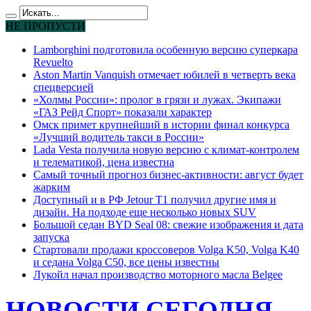
НЕ ПРОПУСТИ
Lamborghini подготовила особенную версию суперкара
Revuelto
Aston Martin Vanquish отмечает юбилей в четверть века
спецверсией
«Холмы России»: пролог в грязи и лужах. Экипажи
«ГАЗ Рейд Спорт» показали характер
Омск примет крупнейший в истории финал конкурса
«Лучший водитель такси в России»
Lada Vesta получила новую версию с климат-контролем
и телематикой, цена известна
Самый точный прогноз бизнес-активности: август будет
жарким
Доступный и в РФ Jetour T1 получил другие имя и
дизайн. На подходе еще несколько новых SUV
Большой седан BYD Seal 08: свежие изображения и дата
запуска
Стартовали продажи кроссоверов Volga K50, Volga K40
и седана Volga C50, все цены известны
Лукойл начал производство моторного масла Belgee
НОВОСТИ СЕГОДНЯ