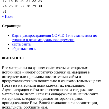
17
18
19
20
21
22
23
24
25
26
27
28
29
30
31
« Июл
Страницы
Карта распространения COVID-19 и статистика по
странам в режиме реального времени
карта сайта
обратная связь
ФИНАНСЫ
Все материалы на данном сайте взяты из открытых
источников - имеют обратную ссылку на материал в
интернете или присланы посетителями сайта и
предоставляются исключительно в ознакомительных целях.
Права на материалы принадлежат их владельцам.
Администрация сайта ответственности за содержание
материала не несет. Если Вы обнаружили на нашем сайте
материалы, которые нарушают авторские права,
принадлежащие Вам, Вашей компании или организации,
пожалуйста, сообщите нам.