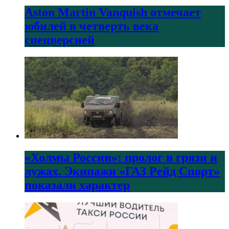
Aston Martin Vanquish отмечает
юбилей в четверть века
спецверсией
«Холмы России»: пролог в грязи и
лужах. Экипажи «ГАЗ Рейд Спорт»
показали характер