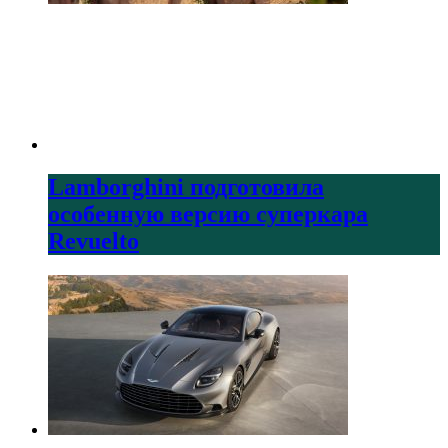
Lamborghini подготовила
особенную версию суперкара
Revuelto