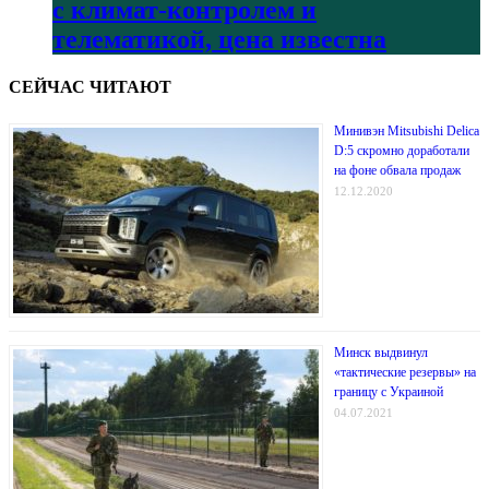
с климат-контролем и
телематикой, цена известна
СЕЙЧАС ЧИТАЮТ
Минивэн Mitsubishi Delica
D:5 скромно доработали
на фоне обвала продаж
12.12.2020
Минск выдвинул
«тактические резервы» на
границу с Украиной
04.07.2021