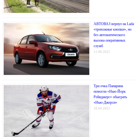
АВТОВАЗ вернул на Lada
«тревожные кнопки», но
без автоматического
вызова оперативных
служб
11.08.2022
Три очка Панарина
помогли «Нью-Йорк
Рейнджерс» обыграть
«Нью-Джерси»
18.04.2021