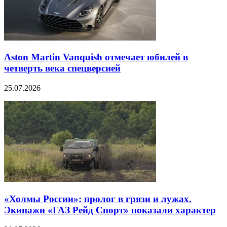
Aston Martin Vanquish отмечает юбилей в
четверть века спецверсией
25.07.2026
«Холмы России»: пролог в грязи и лужах.
Экипажи «ГАЗ Рейд Спорт» показали характер