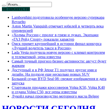
НЕ ПРОПУСТИ
Lamborghini подготовила особенную версию суперкара
Revuelto
Aston Martin Vanquish отмечает юбилей в четверть века
спецверсией
«Холмы России»: пролог в грязи и лужах. Экипажи
«ГАЗ Рейд Спорт» показали характер
Омск примет крупнейший в истории финал конкурса
«Лучший водитель такси в России»
Lada Vesta получила новую версию с климат-контролем
и телематикой, цена известна
Самый точный прогноз бизнес-активности: август будет
жарким
Доступный и в РФ Jetour T1 получил другие имя и
дизайн. На подходе еще несколько новых SUV
Большой седан BYD Seal 08: свежие изображения и дата
запуска
Стартовали продажи кроссоверов Volga K50, Volga K40
и седана Volga C50, все цены известны
Лукойл начал производство моторного масла Belgee
НОВОСТИ СЕГОДНЯ