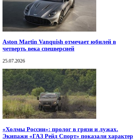
Aston Martin Vanquish отмечает юбилей в
четверть века спецверсией
25.07.2026
«Холмы России»: пролог в грязи и лужах.
Экипажи «ГАЗ Рейд Спорт» показали характер