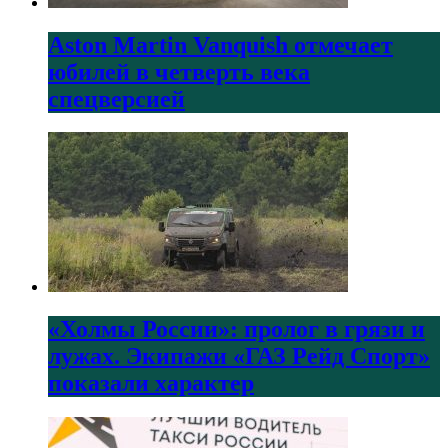
Aston Martin Vanquish отмечает
юбилей в четверть века
спецверсией
«Холмы России»: пролог в грязи и
лужах. Экипажи «ГАЗ Рейд Спорт»
показали характер