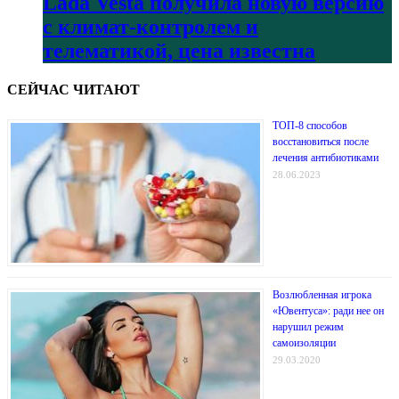
Lada Vesta получила новую версию
с климат-контролем и
телематикой, цена известна
СЕЙЧАС ЧИТАЮТ
ТОП-8 способов
восстановиться после
лечения антибиотиками
28.06.2023
Возлюбленная игрока
«Ювентуса»: ради нее он
нарушил режим
самоизоляции
29.03.2020