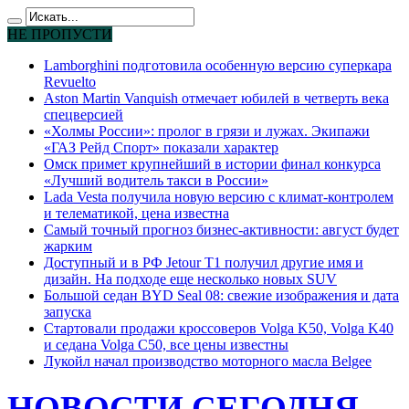
НЕ ПРОПУСТИ
Lamborghini подготовила особенную версию суперкара
Revuelto
Aston Martin Vanquish отмечает юбилей в четверть века
спецверсией
«Холмы России»: пролог в грязи и лужах. Экипажи
«ГАЗ Рейд Спорт» показали характер
Омск примет крупнейший в истории финал конкурса
«Лучший водитель такси в России»
Lada Vesta получила новую версию с климат-контролем
и телематикой, цена известна
Самый точный прогноз бизнес-активности: август будет
жарким
Доступный и в РФ Jetour T1 получил другие имя и
дизайн. На подходе еще несколько новых SUV
Большой седан BYD Seal 08: свежие изображения и дата
запуска
Стартовали продажи кроссоверов Volga K50, Volga K40
и седана Volga C50, все цены известны
Лукойл начал производство моторного масла Belgee
НОВОСТИ СЕГОДНЯ