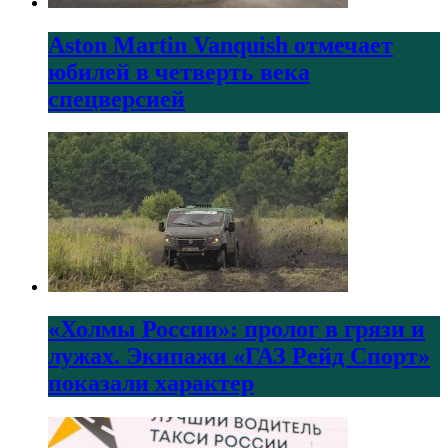
Aston Martin Vanquish отмечает
юбилей в четверть века
спецверсией
«Холмы России»: пролог в грязи и
лужах. Экипажи «ГАЗ Рейд Спорт»
показали характер