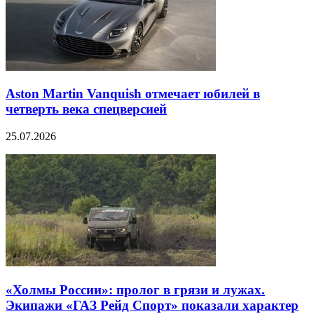
Aston Martin Vanquish отмечает юбилей в
четверть века спецверсией
25.07.2026
«Холмы России»: пролог в грязи и лужах.
Экипажи «ГАЗ Рейд Спорт» показали характер