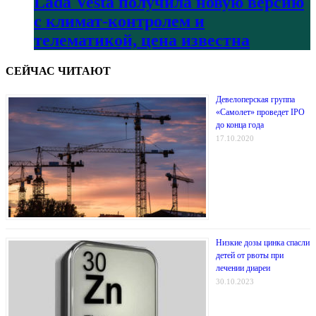
Lada Vesta получила новую версию
с климат-контролем и
телематикой, цена известна
СЕЙЧАС ЧИТАЮТ
Девелоперская группа
«Самолет» проведет IPO
до конца года
17.10.2020
Низкие дозы цинка спасли
детей от рвоты при
лечении диареи
30.10.2023