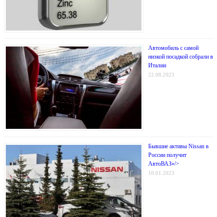
Автомобиль с самой
низкой посадкой собрали в
Италии
22.08.2023
Бывшие активы Nissan в
России получит
АвтоВАЗ»/>
10.01.2023