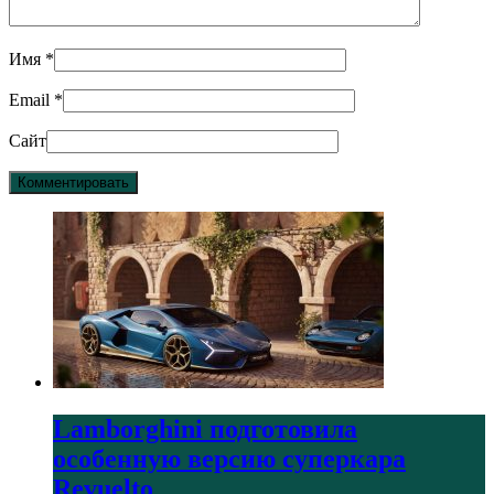
Имя
*
Email
*
Сайт
Lamborghini подготовила
особенную версию суперкара
Revuelto