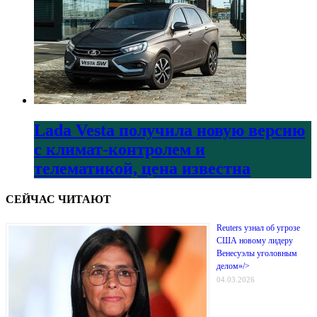
Lada Vesta получила новую версию
с климат-контролем и
телематикой, цена известна
СЕЙЧАС ЧИТАЮТ
Reuters узнал об угрозе
США новому лидеру
Венесуэлы уголовным
делом»/>
04.03.2026