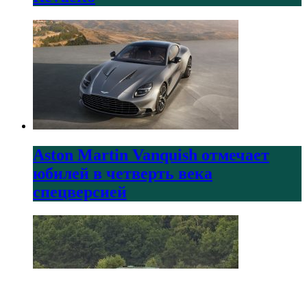
Aston Martin Vanquish отмечает
юбилей в четверть века
спецверсией