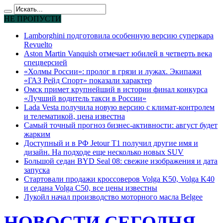
НЕ ПРОПУСТИ
Lamborghini подготовила особенную версию суперкара
Revuelto
Aston Martin Vanquish отмечает юбилей в четверть века
спецверсией
«Холмы России»: пролог в грязи и лужах. Экипажи
«ГАЗ Рейд Спорт» показали характер
Омск примет крупнейший в истории финал конкурса
«Лучший водитель такси в России»
Lada Vesta получила новую версию с климат-контролем
и телематикой, цена известна
Самый точный прогноз бизнес-активности: август будет
жарким
Доступный и в РФ Jetour T1 получил другие имя и
дизайн. На подходе еще несколько новых SUV
Большой седан BYD Seal 08: свежие изображения и дата
запуска
Стартовали продажи кроссоверов Volga K50, Volga K40
и седана Volga C50, все цены известны
Лукойл начал производство моторного масла Belgee
НОВОСТИ СЕГОДНЯ