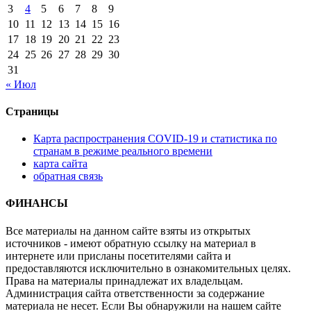
3
4
5
6
7
8
9
10
11
12
13
14
15
16
17
18
19
20
21
22
23
24
25
26
27
28
29
30
31
« Июл
Страницы
Карта распространения COVID-19 и статистика по
странам в режиме реального времени
карта сайта
обратная связь
ФИНАНСЫ
Все материалы на данном сайте взяты из открытых
источников - имеют обратную ссылку на материал в
интернете или присланы посетителями сайта и
предоставляются исключительно в ознакомительных целях.
Права на материалы принадлежат их владельцам.
Администрация сайта ответственности за содержание
материала не несет. Если Вы обнаружили на нашем сайте