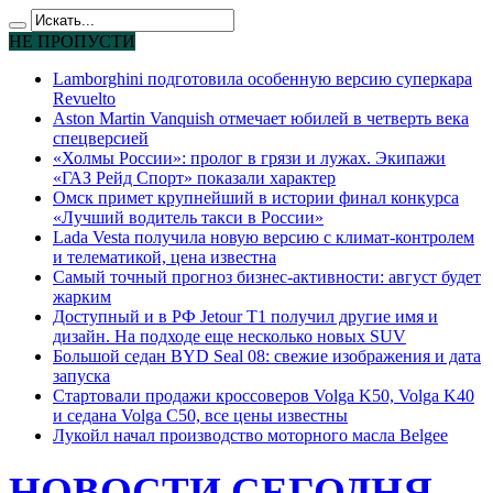
НЕ ПРОПУСТИ
Lamborghini подготовила особенную версию суперкара
Revuelto
Aston Martin Vanquish отмечает юбилей в четверть века
спецверсией
«Холмы России»: пролог в грязи и лужах. Экипажи
«ГАЗ Рейд Спорт» показали характер
Омск примет крупнейший в истории финал конкурса
«Лучший водитель такси в России»
Lada Vesta получила новую версию с климат-контролем
и телематикой, цена известна
Самый точный прогноз бизнес-активности: август будет
жарким
Доступный и в РФ Jetour T1 получил другие имя и
дизайн. На подходе еще несколько новых SUV
Большой седан BYD Seal 08: свежие изображения и дата
запуска
Стартовали продажи кроссоверов Volga K50, Volga K40
и седана Volga C50, все цены известны
Лукойл начал производство моторного масла Belgee
НОВОСТИ СЕГОДНЯ