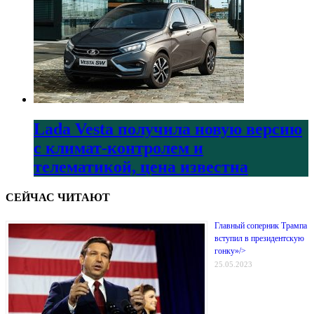
Lada Vesta получила новую версию
с климат-контролем и
телематикой, цена известна
СЕЙЧАС ЧИТАЮТ
Главный соперник Трампа
вступил в президентскую
гонку»/>
25.05.2023