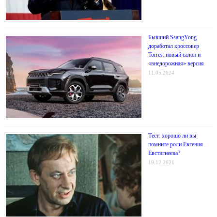
Бывший SsangYong
доработал кроссовер
Torres: новый салон и
«внедорожная» версия
11.05.2024
Тест: хорошо ли вы
помните роли Евгения
Евстигнеева?
19.12.2021