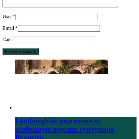
Имя
*
Email
*
Сайт
Lamborghini подготовила
особенную версию суперкара
Revuelto