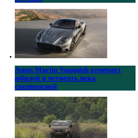
Aston Martin Vanquish отмечает
юбилей в четверть века
спецверсией