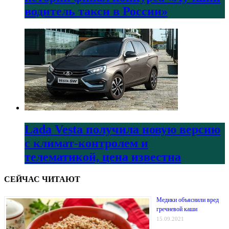
водитель такси в России»
Lada Vesta получила новую версию
с климат-контролем и
телематикой, цена известна
СЕЙЧАС ЧИТАЮТ
Медики объяснили вред
гречневой каши
15.09.2021