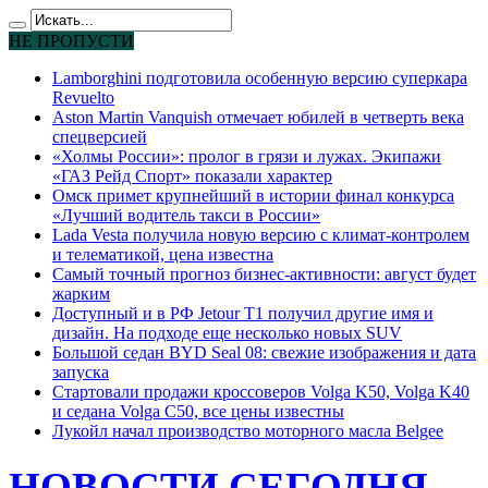
НЕ ПРОПУСТИ
Lamborghini подготовила особенную версию суперкара
Revuelto
Aston Martin Vanquish отмечает юбилей в четверть века
спецверсией
«Холмы России»: пролог в грязи и лужах. Экипажи
«ГАЗ Рейд Спорт» показали характер
Омск примет крупнейший в истории финал конкурса
«Лучший водитель такси в России»
Lada Vesta получила новую версию с климат-контролем
и телематикой, цена известна
Самый точный прогноз бизнес-активности: август будет
жарким
Доступный и в РФ Jetour T1 получил другие имя и
дизайн. На подходе еще несколько новых SUV
Большой седан BYD Seal 08: свежие изображения и дата
запуска
Стартовали продажи кроссоверов Volga K50, Volga K40
и седана Volga C50, все цены известны
Лукойл начал производство моторного масла Belgee
НОВОСТИ СЕГОДНЯ