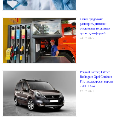
Сечин предложил
расширить диапазон
отклонения топливных
цен по демпферу»/>
24.07.2025
Peugeot Partner, Citroen
Berlingo и Opel Combo в
РФ: пассажирская версия
с АКП Aisin
12.02.2021