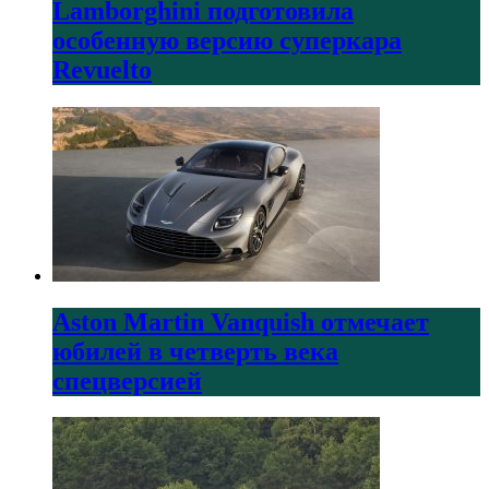
Lamborghini подготовила
особенную версию суперкара
Revuelto
Aston Martin Vanquish отмечает
юбилей в четверть века
спецверсией