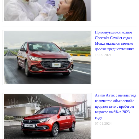
Прикинувшийся новым
Chevrolet Cavalier седан
Monza оказался заметно
дороже предшественника
15.09.2021
Авито Авто: с начала года
количество объявлений о
продаже авто с пробегом
выросло на 6% в 2023
году
07.01.2024