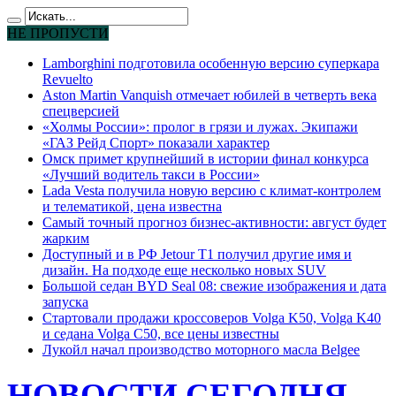
НЕ ПРОПУСТИ
Lamborghini подготовила особенную версию суперкара
Revuelto
Aston Martin Vanquish отмечает юбилей в четверть века
спецверсией
«Холмы России»: пролог в грязи и лужах. Экипажи
«ГАЗ Рейд Спорт» показали характер
Омск примет крупнейший в истории финал конкурса
«Лучший водитель такси в России»
Lada Vesta получила новую версию с климат-контролем
и телематикой, цена известна
Самый точный прогноз бизнес-активности: август будет
жарким
Доступный и в РФ Jetour T1 получил другие имя и
дизайн. На подходе еще несколько новых SUV
Большой седан BYD Seal 08: свежие изображения и дата
запуска
Стартовали продажи кроссоверов Volga K50, Volga K40
и седана Volga C50, все цены известны
Лукойл начал производство моторного масла Belgee
НОВОСТИ СЕГОДНЯ