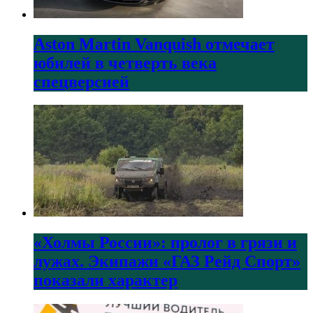
Aston Martin Vanquish отмечает
юбилей в четверть века
спецверсией
«Холмы России»: пролог в грязи и
лужах. Экипажи «ГАЗ Рейд Спорт»
показали характер