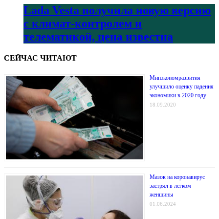
Lada Vesta получила новую версию
с климат-контролем и
телематикой, цена известна
СЕЙЧАС ЧИТАЮТ
Минэкономразвития
улучшило оценку падения
экономики в 2020 году
18.09.2020
Мазок на коронавирус
застрял в легком
женщины
01.06.2024