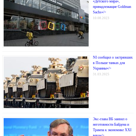
«Детского мира»,
принадлежащие Goldman
Sachs»/>
10.08.2023
NI сообщил о застрявших
в Польше танках для
Украины»/>
31.03.2025
Экс-глава ВБ заявил о
неготовности Байдена и
Трампа к экономике XXI
века»/>