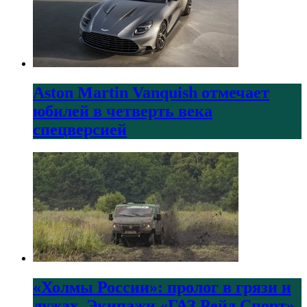
Aston Martin Vanquish отмечает
юбилей в четверть века
спецверсией
«Холмы России»: пролог в грязи и
лужах. Экипажи «ГАЗ Рейд Спорт»