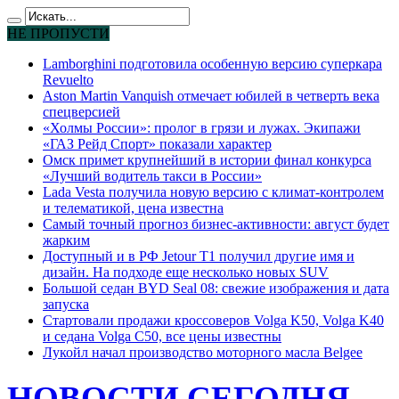
НЕ ПРОПУСТИ
Lamborghini подготовила особенную версию суперкара
Revuelto
Aston Martin Vanquish отмечает юбилей в четверть века
спецверсией
«Холмы России»: пролог в грязи и лужах. Экипажи
«ГАЗ Рейд Спорт» показали характер
Омск примет крупнейший в истории финал конкурса
«Лучший водитель такси в России»
Lada Vesta получила новую версию с климат-контролем
и телематикой, цена известна
Самый точный прогноз бизнес-активности: август будет
жарким
Доступный и в РФ Jetour T1 получил другие имя и
дизайн. На подходе еще несколько новых SUV
Большой седан BYD Seal 08: свежие изображения и дата
запуска
Стартовали продажи кроссоверов Volga K50, Volga K40
и седана Volga C50, все цены известны
Лукойл начал производство моторного масла Belgee
НОВОСТИ СЕГОДНЯ