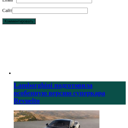
Сайт
Lamborghini подготовила
особенную версию суперкара
Revuelto