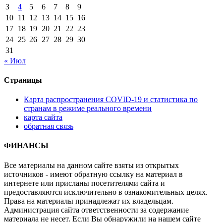
3
4
5
6
7
8
9
10
11
12
13
14
15
16
17
18
19
20
21
22
23
24
25
26
27
28
29
30
31
« Июл
Страницы
Карта распространения COVID-19 и статистика по
странам в режиме реального времени
карта сайта
обратная связь
ФИНАНСЫ
Все материалы на данном сайте взяты из открытых
источников - имеют обратную ссылку на материал в
интернете или присланы посетителями сайта и
предоставляются исключительно в ознакомительных целях.
Права на материалы принадлежат их владельцам.
Администрация сайта ответственности за содержание
материала не несет. Если Вы обнаружили на нашем сайте