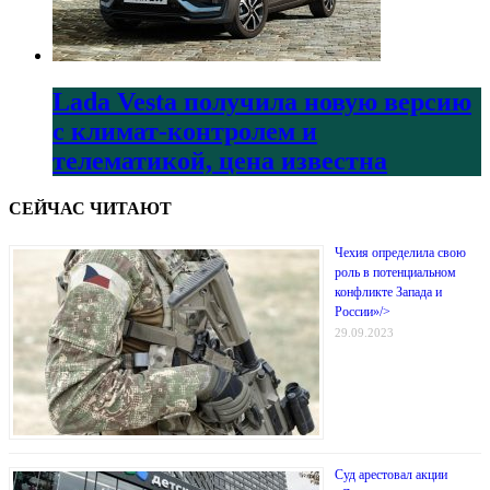
Lada Vesta получила новую версию
с климат-контролем и
телематикой, цена известна
СЕЙЧАС ЧИТАЮТ
Чехия определила свою
роль в потенциальном
конфликте Запада и
России»/>
29.09.2023
Суд арестовал акции